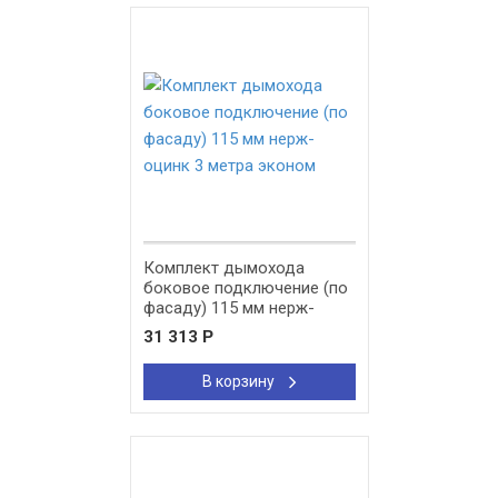
New!
Комплект дымохода
боковое подключение (по
фасаду) 115 мм нерж-
оцинк 3 метра эконом
31 313
Р
В корзину
New!