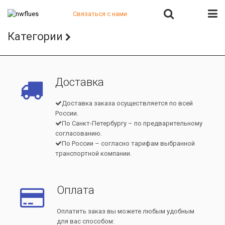
Связаться с нами
+7 (812) 541-82-56
Категории
+7 (812) 542-07-85
+7 (812) 380-40-47
+7 (812) 380-41-39
Доставка
Доставка заказа осуществляется по всей
России.
По Санкт-Петербургу – по предварительному
согласованию.
По России – согласно тарифам выбранной
транспортной компании.
Оплата
Оплатить заказ вы можете любым удобным
для вас способом: