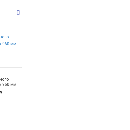
ного
х 960 мм
у