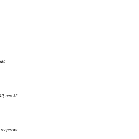
нал
0, вес 32
отверстия