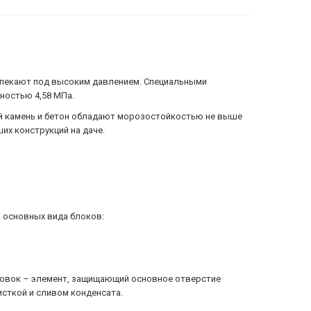
спекают под высоким давлением. Специальными
ностью 4,58 МПа.
ий камень и бетон обладают морозостойкостью не выше
их конструкций на даче.
 основных вида блоков:
ловок – элемент, защищающий основное отверстие
исткой и сливом конденсата.