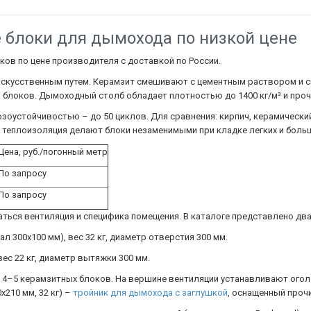
 блоки для дымохода по низкой цене
ов по цене производителя с доставкой по России.
искусственным путем. Керамзит смешивают с цементным раствором и 
блоков. Дымоходный столб обладает плотностью до 1400 кг/м³ и проч
оустойчивостью – до 50 циклов. Для сравнения: кирпич, керамическ
я теплоизоляция делают блоки незаменимыми при кладке легких и больш
Цена, руб./погонный метр
По запросу
По запросу
ься вентиляция и специфика помещения. В каталоге представлено два
л 300х100 мм), вес 32 кг, диаметр отверстия 300 мм.
ес 22 кг, диаметр вытяжки 300 мм.
ь 4–5 керамзитных блоков. На вершине вентиляции устанавливают ого
210 мм, 32 кг) –
тройник для дымохода с заглушкой
, оснащенный проч