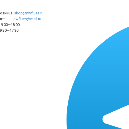
розница:
shop@nwflues.ru
l опт:
nwflues@mail.ru
9:00—18:00
9:30—17:30