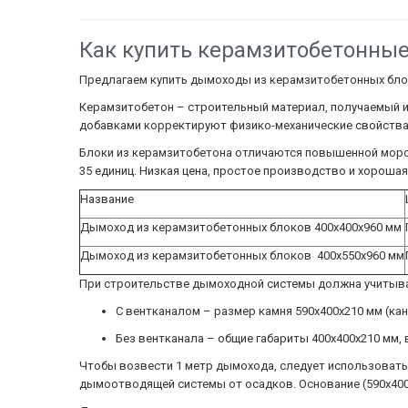
Как купить керамзитобетонные
Предлагаем купить дымоходы из керамзитобетонных блок
Керамзитобетон – строительный материал, получаемый 
добавками корректируют физико-механические свойства 
Блоки из керамзитобетона отличаются повышенной мороз
35 единиц. Низкая цена, простое производство и хороша
Название
Дымоход из керамзитобетонных блоков 400х400х960 мм
Дымоход из керамзитобетонных блоков 400х550х960 мм
При строительстве дымоходной системы должна учитыват
С вентканалом – размер камня 590x400x210 мм (кана
Без вентканала – общие габариты 400x400x210 мм, в
Чтобы возвести 1 метр дымохода, следует использоват
дымоотводящей системы от осадков. Основание (590x400x