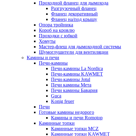
Проходной фланец для дымохода
Разгрузочный фланец
Фланец декоративный
Фланец на/под крышу
Опора тройника
Короб на кровлю
Проходки с юбкой
Хомуты
Мастер-флеш для дымоходной системы
Шумоглушители для вентиляции
Камины и печи
Печи-камины
Печи-камины La Nordica
Печи-камины KAWMET
Печи-камины Jotul
Печи камины Мета
Печи камины Бавария
Guca
Konig feuer
Печи
Готовые камины недорого
Камины и печи Romotop
Каминные топки
Каминные топки MCZ
Каминные топки KAWMET