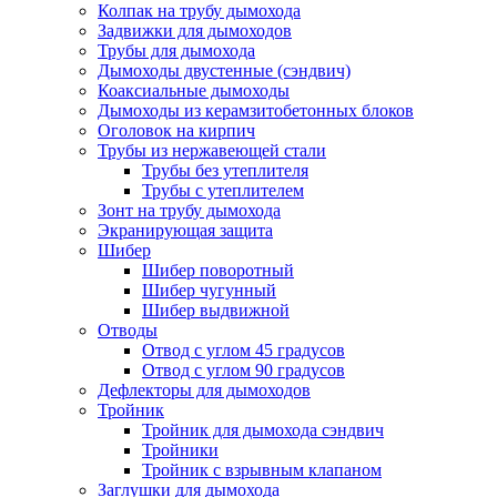
Колпак на трубу дымохода
Задвижки для дымоходов
Трубы для дымохода
Дымоходы двустенные (сэндвич)
Коаксиальные дымоходы
Дымоходы из керамзитобетонных блоков
Оголовок на кирпич
Трубы из нержавеющей стали
Трубы без утеплителя
Трубы с утеплителем
Зонт на трубу дымохода
Экранирующая защита
Шибер
Шибер поворотный
Шибер чугунный
Шибер выдвижной
Отводы
Отвод с углом 45 градусов
Отвод с углом 90 градусов
Дефлекторы для дымоходов
Тройник
Тройник для дымохода сэндвич
Тройники
Тройник с взрывным клапаном
Заглушки для дымохода