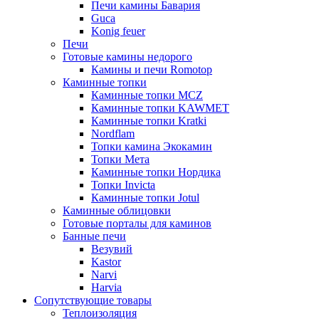
Печи камины Бавария
Guca
Konig feuer
Печи
Готовые камины недорого
Камины и печи Romotop
Каминные топки
Каминные топки MCZ
Каминные топки KAWMET
Каминные топки Kratki
Nordflam
Топки камина Экокамин
Топки Мета
Каминные топки Нордика
Топки Invicta
Каминные топки Jotul
Каминные облицовки
Готовые порталы для каминов
Банные печи
Везувий
Kastor
Narvi
Harvia
Сопутствующие товары
Теплоизоляция