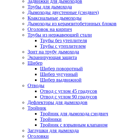
Задвижки для дымоходов
Трубы для дымохода
Дымоходы двустенные (сэндвич)
Коаксиальные дымоходы
Дымоходы из керамзитобетонных блоков
Оголовок на кирпич
Трубы из нержавеющей стали
Трубы без утеплителя
Трубы с утеплителем
Зонт на трубу дымохода
Экранирующая защита
Шибер
Шибер поворотный
Шибер чугунный
Шибер выдвижной
Отводы
Отвод с углом 45 градусов
Отвод с углом 90 градусов
Дефлекторы для дымоходов
Тройник
Тройник для дымохода сэндвич
Тройники
Тройник с взрывным клапаном
Заглушки для дымохода
Оголовки