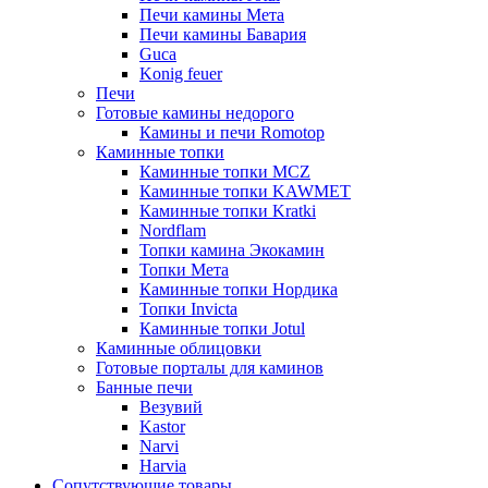
Печи камины Мета
Печи камины Бавария
Guca
Konig feuer
Печи
Готовые камины недорого
Камины и печи Romotop
Каминные топки
Каминные топки MCZ
Каминные топки KAWMET
Каминные топки Kratki
Nordflam
Топки камина Экокамин
Топки Мета
Каминные топки Нордика
Топки Invicta
Каминные топки Jotul
Каминные облицовки
Готовые порталы для каминов
Банные печи
Везувий
Kastor
Narvi
Harvia
Сопутствующие товары