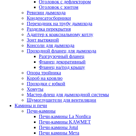
Оголовок с дефлектором
Оголовок с зонтом
Ревизии дымохода
Конденсатосборники
Переходник на трубу дымохода
Разделка перекрытия
Адаптер к коаксиальному котлу
Зонт вытяжной
Консоли для дымохода
Проходной фланец для дымохода
Разгрузочный фланец
Фланец декоративный
Фланец на/под крышу
Опора тройника
Короб на кровлю
Проходки с юбкой
Хомуты
Мастер-флеш для дымоходной системы
Шумоглушители для вентиляции
Камины и печи
Печи-камины
Печи-камины La Nordica
Печи-камины KAWMET
Печи-камины Jotul
Печи камины Мета