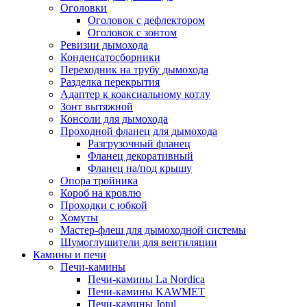
Оголовки
Оголовок с дефлектором
Оголовок с зонтом
Ревизии дымохода
Конденсатосборники
Переходник на трубу дымохода
Разделка перекрытия
Адаптер к коаксиальному котлу
Зонт вытяжной
Консоли для дымохода
Проходной фланец для дымохода
Разгрузочный фланец
Фланец декоративный
Фланец на/под крышу
Опора тройника
Короб на кровлю
Проходки с юбкой
Хомуты
Мастер-флеш для дымоходной системы
Шумоглушители для вентиляции
Камины и печи
Печи-камины
Печи-камины La Nordica
Печи-камины KAWMET
Печи-камины Jotul