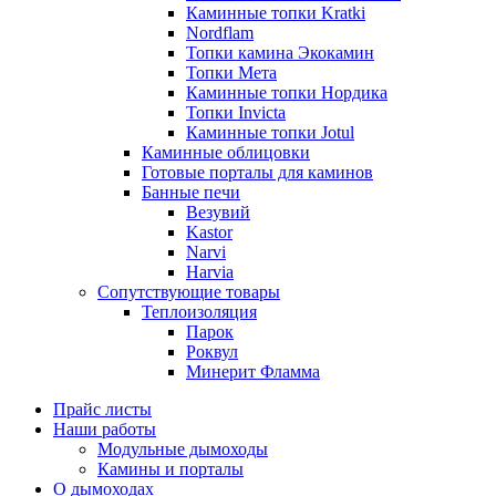
Каминные топки Kratki
Nordflam
Топки камина Экокамин
Топки Мета
Каминные топки Нордика
Топки Invicta
Каминные топки Jotul
Каминные облицовки
Готовые порталы для каминов
Банные печи
Везувий
Kastor
Narvi
Harvia
Сопутствующие товары
Теплоизоляция
Парок
Роквул
Минерит Фламма
Прайс листы
Наши работы
Модульные дымоходы
Камины и порталы
О дымоходах