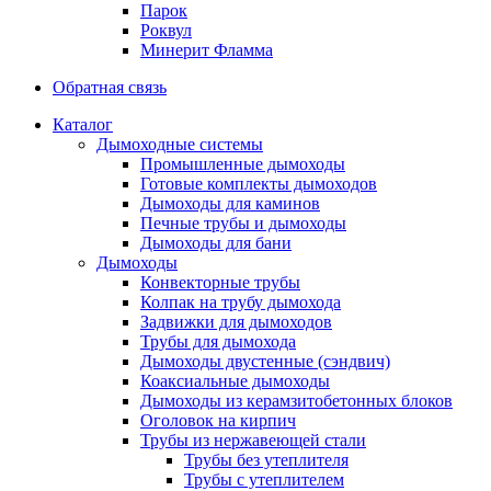
Парок
Роквул
Минерит Фламма
Обратная связь
Каталог
Дымоходные системы
Промышленные дымоходы
Готовые комплекты дымоходов
Дымоходы для каминов
Печные трубы и дымоходы
Дымоходы для бани
Дымоходы
Конвекторные трубы
Колпак на трубу дымохода
Задвижки для дымоходов
Трубы для дымохода
Дымоходы двустенные (сэндвич)
Коаксиальные дымоходы
Дымоходы из керамзитобетонных блоков
Оголовок на кирпич
Трубы из нержавеющей стали
Трубы без утеплителя
Трубы с утеплителем