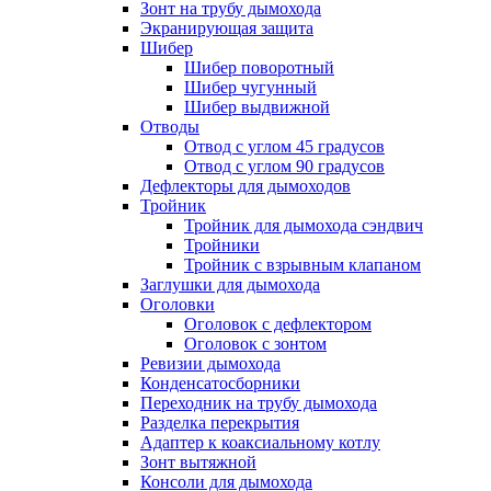
Зонт на трубу дымохода
Экранирующая защита
Шибер
Шибер поворотный
Шибер чугунный
Шибер выдвижной
Отводы
Отвод с углом 45 градусов
Отвод с углом 90 градусов
Дефлекторы для дымоходов
Тройник
Тройник для дымохода сэндвич
Тройники
Тройник с взрывным клапаном
Заглушки для дымохода
Оголовки
Оголовок с дефлектором
Оголовок с зонтом
Ревизии дымохода
Конденсатосборники
Переходник на трубу дымохода
Разделка перекрытия
Адаптер к коаксиальному котлу
Зонт вытяжной
Консоли для дымохода