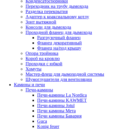
Конденсатосборники
Переходник на трубу дымохода
Разделка перекрытия
Адаптер к коаксиальному котлу
Зонт вытяжной
Консоли для дымохода
Проходной фланец для дымохода
Разгрузочный фланец
Фланец декоративный
Фланец на/под крышу
Опора тройника
Короб на кровлю
Проходки с юбкой
Хомуты
Мастер-флеш для дымоходной системы
Шумоглушители для вентиляции
Камины и печи
Печи-камины
Печи-камины La Nordica
Печи-камины KAWMET
Печи-камины Jotul
Печи камины Мета
Печи камины Бавария
Guca
Konig feuer