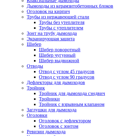
Коаксиальные дымоходы
Дымоходы из керамзитобетонных блоков
Оголовок на кирпич
Трубы из нержавеющей стали
Трубы без утеплителя
Трубы с утеплителем
Зонт на трубу дымохода
Экранирующая защита
Шибер
Шибер поворотный
Шибер чугунный
Шибер выдвижной
Отводы
Отвод с углом 45 градусов
Отвод с углом 90 градусов
Дефлекторы для дымоходов
Тройник
Тройник для дымохода сэндвич
Тройники
Тройник с взрывным клапаном
Заглушки для дымохода
Оголовки
Оголовок с дефлектором
Оголовок с зонтом
Ревизии дымохода