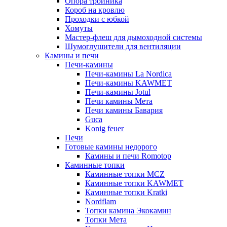
Опора тройника
Короб на кровлю
Проходки с юбкой
Хомуты
Мастер-флеш для дымоходной системы
Шумоглушители для вентиляции
Камины и печи
Печи-камины
Печи-камины La Nordica
Печи-камины KAWMET
Печи-камины Jotul
Печи камины Мета
Печи камины Бавария
Guca
Konig feuer
Печи
Готовые камины недорого
Камины и печи Romotop
Каминные топки
Каминные топки MCZ
Каминные топки KAWMET
Каминные топки Kratki
Nordflam
Топки камина Экокамин
Топки Мета