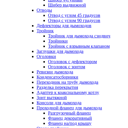
Шибер выдвижной
Отводы
Отвод с углом 45 градусов
Отвод с углом 90 градусов
Дефлекторы для дымоходов
Тройник
Тройник для дымохода сэндвич
Тройники
Тройник с взрывным клапаном
Заглушки для дымохода
Оголовки
Оголовок с дефлектором
Оголовок с зонтом
Ревизии дымохода
Конденсатосборники
Переходник на трубу дымохода
Разделка перекрытия
Адаптер к коаксиальному котлу
Зонт вытяжной
Консоли для дымохода
Проходной фланец для дымохода
Разгрузочный фланец
Фланец декоративный
Фланец на/под крышу