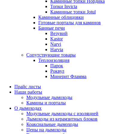
Каминные топки Нордика
Топки Invicta
Каминные топки Jotul
Каминные облицовки
Готовые порталы для каминов
Банные печи
Везувий
Kastor
Narvi
Harvia
Сопутствующие товары
Теплоизоляция
Парок
Роквул
Минерит Фламма
Прайс листы
Наши работы
Модульные дымоходы
Камины и порталы
О дымоходах
Модульные дымоходы с изоляцией
Дымоходы из керамзитных блоков
Коаксиальные дымоходы
Цены на дымоходы