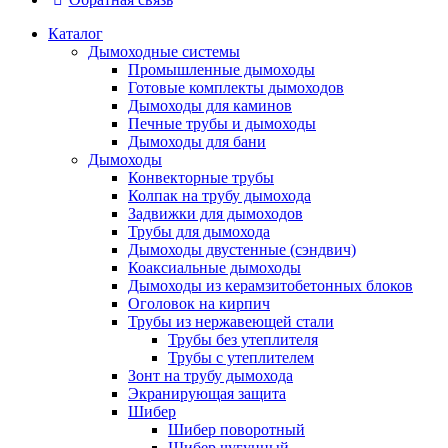
Каталог
Дымоходные системы
Промышленные дымоходы
Готовые комплекты дымоходов
Дымоходы для каминов
Печные трубы и дымоходы
Дымоходы для бани
Дымоходы
Конвекторные трубы
Колпак на трубу дымохода
Задвижки для дымоходов
Трубы для дымохода
Дымоходы двустенные (сэндвич)
Коаксиальные дымоходы
Дымоходы из керамзитобетонных блоков
Оголовок на кирпич
Трубы из нержавеющей стали
Трубы без утеплителя
Трубы с утеплителем
Зонт на трубу дымохода
Экранирующая защита
Шибер
Шибер поворотный
Шибер чугунный