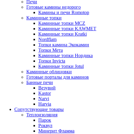
Печи
Готовые камины недорого
Камины и печи Romotop
Каминные топки
Каминные топки MCZ
Каминные топки KAWMET
Каминные топки Kratki
Nordflam
Топки камина Экокамин
Топки Мета
Каминные топки Нордика
Топки Invicta
Каминные топки Jotul
Каминные облицовки
Готовые порталы для каминов
Банные печи
Везувий
Kastor
Narvi
Harvia
Сопутствующие товары
Теплоизоляция
Парок
Роквул
Минерит Фламма