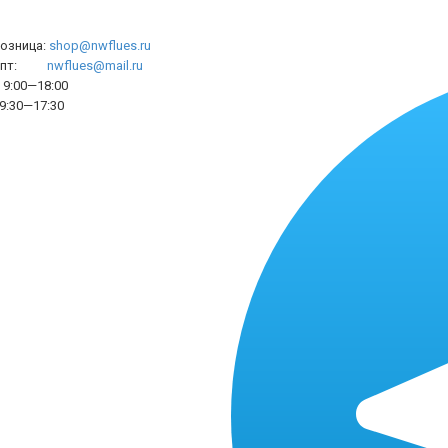
розница:
shop@nwflues.ru
l опт:
nwflues@mail.ru
9:00—18:00
9:30—17:30