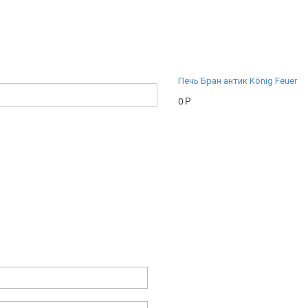
Печь Бран антик König Feuer
0
Р