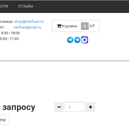
ОСТИ
ОТЗЫВЫ
розница:
shop@nwflues.ru
Корзина
0
0
Р
l опт:
nwflues@mail.ru
9:00—18:00
9:30—17:30
 запросу
ену