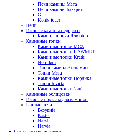
Печи камины Мета
Печи камины Бавария
Guca
Konig feuer
Печи
Готовые камины недорого
Камины и печи Romotop
Каминные топки
Каминные топки MCZ
Каминные топки KAWMET
Каминные топки Kratki
Nordflam
Топки камина Экокамин
Топки Мета
Каминные топки Нордика
Топки Invicta
Каминные топки Jotul
Каминные облицовки
Готовые порталы для каминов
Банные печи
Везувий
Kastor
Narvi
Harvia
Сопутствующие товары