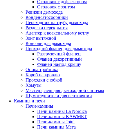
Оголовок с дефлектором
Оголовок с зонтом
Ревизии дымохода
Конденсатосборники
Переходник на трубу дымохода
Разделка перекрытия
Адаптер к коаксиальному котлу
Зонт вытяжной
Консоли для дымохода
Проходной фланец для дымохода
Разгрузочный фланец
Фланец декоративный
Фланец на/под крышу
Опора тройника
Короб на кровлю
Проходки с юбкой
Хомуты
Мастер-флеш для дымоходной системы
Шумоглушители для вентиляции
Камины и печи
Печи-камины
Печи-камины La Nordica
Печи-камины KAWMET
Печи-камины Jotul
Печи камины Мета