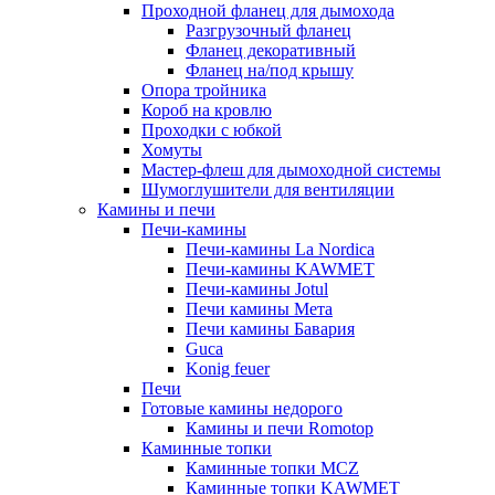
Проходной фланец для дымохода
Разгрузочный фланец
Фланец декоративный
Фланец на/под крышу
Опора тройника
Короб на кровлю
Проходки с юбкой
Хомуты
Мастер-флеш для дымоходной системы
Шумоглушители для вентиляции
Камины и печи
Печи-камины
Печи-камины La Nordica
Печи-камины KAWMET
Печи-камины Jotul
Печи камины Мета
Печи камины Бавария
Guca
Konig feuer
Печи
Готовые камины недорого
Камины и печи Romotop
Каминные топки
Каминные топки MCZ
Каминные топки KAWMET