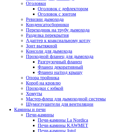
Оголовки
Оголовок с дефлектором
Оголовок с зонтом
Ревизии дымохода
Конденсатосборники
Переходник на трубу дымохода
Разделка перекрытия
Адаптер к коаксиальному котлу
Зонт вытяжной
Консоли для дымохода
Проходной фланец для дымохода
Разгрузочный фланец
Фланец декоративный
Фланец на/под крышу
Опора тройника
Короб на кровлю
Проходки с юбкой
Хомуты
Мастер-флеш для дымоходной системы
Шумоглушители для вентиляции
Камины и печи
Печи-камины
Печи-камины La Nordica
Печи-камины KAWMET
Печи-камины Jotul