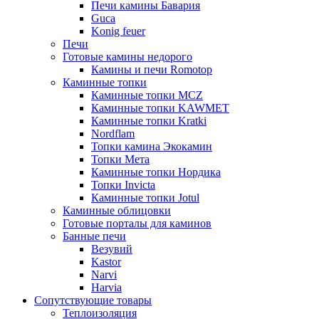
Печи камины Бавария
Guca
Konig feuer
Печи
Готовые камины недорого
Камины и печи Romotop
Каминные топки
Каминные топки MCZ
Каминные топки KAWMET
Каминные топки Kratki
Nordflam
Топки камина Экокамин
Топки Мета
Каминные топки Нордика
Топки Invicta
Каминные топки Jotul
Каминные облицовки
Готовые порталы для каминов
Банные печи
Везувий
Kastor
Narvi
Harvia
Сопутствующие товары
Теплоизоляция