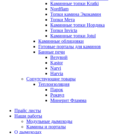
Каминные топки Kratki
Nordflam
Топки камина Экокамин
Топки Мета
Каминные топки Нордика
Топки Invicta
Каминные топки Jotul
Каминные облицовки
Готовые порталы для каминов
Банные печи
Везувий
Kastor
Narvi
Harvia
Сопутствующие товары
Теплоизоляция
Парок
Роквул
Минерит Фламма
Прайс листы
Наши работы
Модульные дымоходы
Камины и порталы
О дымоходах