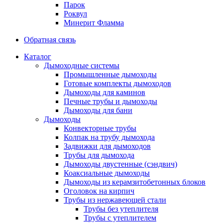
Парок
Роквул
Минерит Фламма
Обратная связь
Каталог
Дымоходные системы
Промышленные дымоходы
Готовые комплекты дымоходов
Дымоходы для каминов
Печные трубы и дымоходы
Дымоходы для бани
Дымоходы
Конвекторные трубы
Колпак на трубу дымохода
Задвижки для дымоходов
Трубы для дымохода
Дымоходы двустенные (сэндвич)
Коаксиальные дымоходы
Дымоходы из керамзитобетонных блоков
Оголовок на кирпич
Трубы из нержавеющей стали
Трубы без утеплителя
Трубы с утеплителем