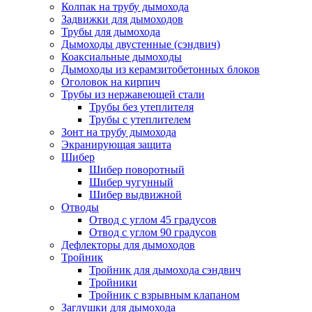
Колпак на трубу дымохода
Задвижки для дымоходов
Трубы для дымохода
Дымоходы двустенные (сэндвич)
Коаксиальные дымоходы
Дымоходы из керамзитобетонных блоков
Оголовок на кирпич
Трубы из нержавеющей стали
Трубы без утеплителя
Трубы с утеплителем
Зонт на трубу дымохода
Экранирующая защита
Шибер
Шибер поворотный
Шибер чугунный
Шибер выдвижной
Отводы
Отвод с углом 45 градусов
Отвод с углом 90 градусов
Дефлекторы для дымоходов
Тройник
Тройник для дымохода сэндвич
Тройники
Тройник с взрывным клапаном
Заглушки для дымохода