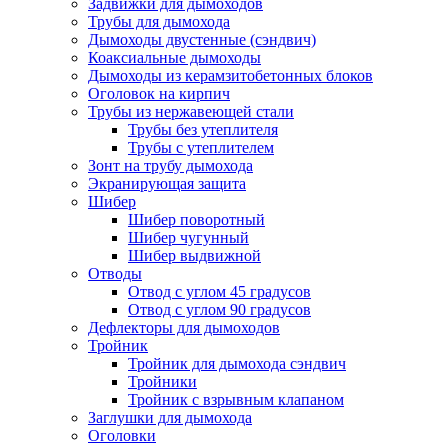
Задвижки для дымоходов
Трубы для дымохода
Дымоходы двустенные (сэндвич)
Коаксиальные дымоходы
Дымоходы из керамзитобетонных блоков
Оголовок на кирпич
Трубы из нержавеющей стали
Трубы без утеплителя
Трубы с утеплителем
Зонт на трубу дымохода
Экранирующая защита
Шибер
Шибер поворотный
Шибер чугунный
Шибер выдвижной
Отводы
Отвод с углом 45 градусов
Отвод с углом 90 градусов
Дефлекторы для дымоходов
Тройник
Тройник для дымохода сэндвич
Тройники
Тройник с взрывным клапаном
Заглушки для дымохода
Оголовки