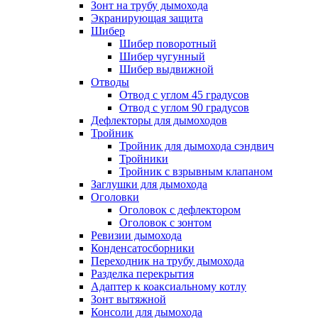
Зонт на трубу дымохода
Экранирующая защита
Шибер
Шибер поворотный
Шибер чугунный
Шибер выдвижной
Отводы
Отвод с углом 45 градусов
Отвод с углом 90 градусов
Дефлекторы для дымоходов
Тройник
Тройник для дымохода сэндвич
Тройники
Тройник с взрывным клапаном
Заглушки для дымохода
Оголовки
Оголовок с дефлектором
Оголовок с зонтом
Ревизии дымохода
Конденсатосборники
Переходник на трубу дымохода
Разделка перекрытия
Адаптер к коаксиальному котлу
Зонт вытяжной
Консоли для дымохода