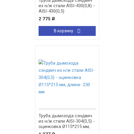
Труба дымохода сэндвич
из н/ж стали AISI-430(0,8) -
AISI-430(0,5)
2 775
Р
В корзину
Труба дымохода сэндвич
из н/ж стали AISI-304(0,5) -
оцинковка Ø115*215 мм,
длина- 250 мм