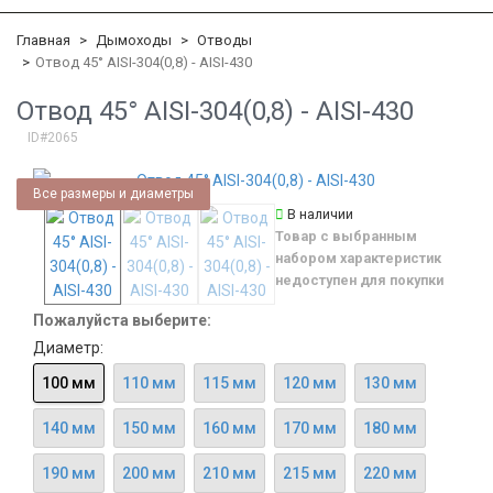
Главная
Дымоходы
Отводы
Отвод 45° AISI-304(0,8) - AISI-430
Отвод 45° AISI-304(0,8) - AISI-430
ID#2065
Все размеры и диаметры
В наличии
Товар с выбранным
набором характеристик
недоступен для покупки
Пожалуйста выберите:
Диаметр:
100 мм
110 мм
115 мм
120 мм
130 мм
140 мм
150 мм
160 мм
170 мм
180 мм
190 мм
200 мм
210 мм
215 мм
220 мм