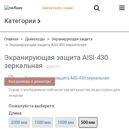
Связаться с нами
+7 (812) 541-82-56
Категории
+7 (812) 542-07-85
+7 (812) 380-40-47
+7 (812) 380-41-39
Главная
Дымоходы
Экранирующая защита
Экранирующая защита AISI-430 зеркальная
Экранирующая защита AISI-430
зеркальная
ID#2277
Все размеры и диаметры
Под заказ
Товар с выбранным набором характеристик недоступен для
покупки
Пожалуйста выберите:
Длина:
2000 мм
1500 мм
1000 мм
500 мм