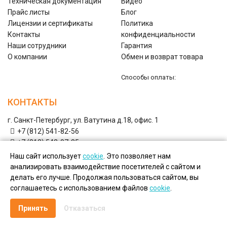
Техническая документация
Видео
Прайс листы
Блог
Лицензии и сертификаты
Политика
Контакты
конфиденциальности
Наши сотрудники
Гарантия
О компании
Обмен и возврат товара
Способы оплаты:
КОНТАКТЫ
г. Санкт-Петербург, ул. Ватутина д.18, офис. 1
+7 (812) 541-82-56
+7 (812) 542-07-85
+7 (812) 380-40-47
Наш сайт использует
cookie
. Это позволяет нам
+7 (812) 380-41-39
анализировать взаимодействие посетителей с сайтом и
shop@nwflues.ru
Email:
делать его лучше. Продолжая пользоваться сайтом, вы
соглашаетесь с использованием файлов
cookie
.
Copyright © Дымоходы СЗ, 2026.
Принять
Отказаться