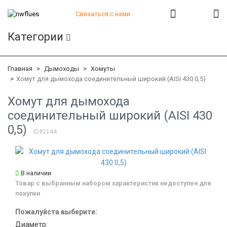
Связаться с нами
+7 (812) 541-82-56
Категории
+7 (812) 542-07-85
+7 (812) 380-40-47
+7 (812) 380-41-39
Главная
Дымоходы
Хомуты
Хомут для дымохода соединительный широкий (AISI 430 0,5)
Хомут для дымохода
соединительный широкий (AISI 430
0,5)
ID#2144
В наличии
Товар с выбранным набором характеристик недоступен для
покупки
Пожалуйста выберите:
Диаметр: