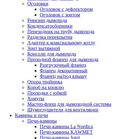
Оголовки
Оголовок с дефлектором
Оголовок с зонтом
Ревизии дымохода
Конденсатосборники
Переходник на трубу дымохода
Разделка перекрытия
Адаптер к коаксиальному котлу
Зонт вытяжной
Консоли для дымохода
Проходной фланец для дымохода
Разгрузочный фланец
Фланец декоративный
Фланец на/под крышу
Опора тройника
Короб на кровлю
Проходки с юбкой
Хомуты
Мастер-флеш для дымоходной системы
Шумоглушители для вентиляции
Камины и печи
Печи-камины
Печи-камины La Nordica
Печи-камины KAWMET
Печи-камины Jotul