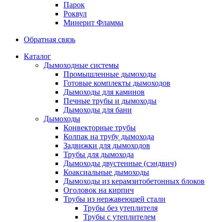
Парок
Роквул
Минерит Фламма
Обратная связь
Каталог
Дымоходные системы
Промышленные дымоходы
Готовые комплекты дымоходов
Дымоходы для каминов
Печные трубы и дымоходы
Дымоходы для бани
Дымоходы
Конвекторные трубы
Колпак на трубу дымохода
Задвижки для дымоходов
Трубы для дымохода
Дымоходы двустенные (сэндвич)
Коаксиальные дымоходы
Дымоходы из керамзитобетонных блоков
Оголовок на кирпич
Трубы из нержавеющей стали
Трубы без утеплителя
Трубы с утеплителем