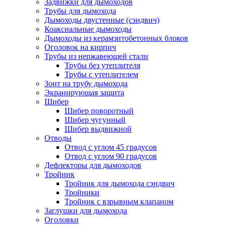
Задвижки для дымоходов
Трубы для дымохода
Дымоходы двустенные (сэндвич)
Коаксиальные дымоходы
Дымоходы из керамзитобетонных блоков
Оголовок на кирпич
Трубы из нержавеющей стали
Трубы без утеплителя
Трубы с утеплителем
Зонт на трубу дымохода
Экранирующая защита
Шибер
Шибер поворотный
Шибер чугунный
Шибер выдвижной
Отводы
Отвод с углом 45 градусов
Отвод с углом 90 градусов
Дефлекторы для дымоходов
Тройник
Тройник для дымохода сэндвич
Тройники
Тройник с взрывным клапаном
Заглушки для дымохода
Оголовки