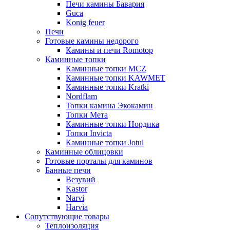
Печи камины Бавария
Guca
Konig feuer
Печи
Готовые камины недорого
Камины и печи Romotop
Каминные топки
Каминные топки MCZ
Каминные топки KAWMET
Каминные топки Kratki
Nordflam
Топки камина Экокамин
Топки Мета
Каминные топки Нордика
Топки Invicta
Каминные топки Jotul
Каминные облицовки
Готовые порталы для каминов
Банные печи
Везувий
Kastor
Narvi
Harvia
Сопутствующие товары
Теплоизоляция