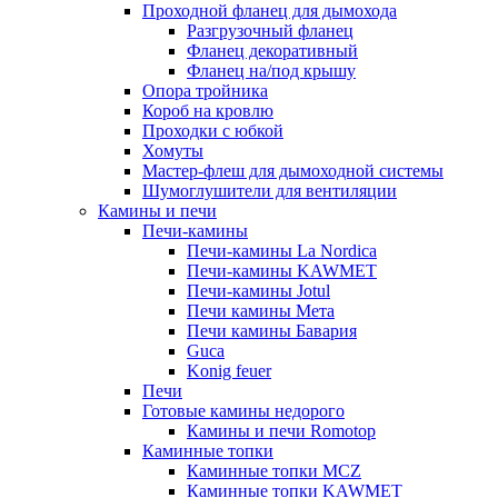
Проходной фланец для дымохода
Разгрузочный фланец
Фланец декоративный
Фланец на/под крышу
Опора тройника
Короб на кровлю
Проходки с юбкой
Хомуты
Мастер-флеш для дымоходной системы
Шумоглушители для вентиляции
Камины и печи
Печи-камины
Печи-камины La Nordica
Печи-камины KAWMET
Печи-камины Jotul
Печи камины Мета
Печи камины Бавария
Guca
Konig feuer
Печи
Готовые камины недорого
Камины и печи Romotop
Каминные топки
Каминные топки MCZ
Каминные топки KAWMET