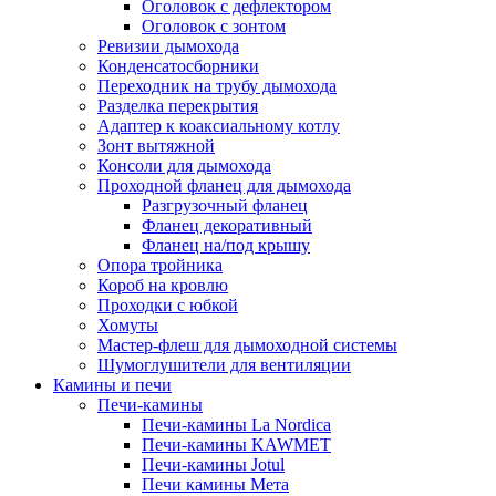
Оголовок с дефлектором
Оголовок с зонтом
Ревизии дымохода
Конденсатосборники
Переходник на трубу дымохода
Разделка перекрытия
Адаптер к коаксиальному котлу
Зонт вытяжной
Консоли для дымохода
Проходной фланец для дымохода
Разгрузочный фланец
Фланец декоративный
Фланец на/под крышу
Опора тройника
Короб на кровлю
Проходки с юбкой
Хомуты
Мастер-флеш для дымоходной системы
Шумоглушители для вентиляции
Камины и печи
Печи-камины
Печи-камины La Nordica
Печи-камины KAWMET
Печи-камины Jotul
Печи камины Мета