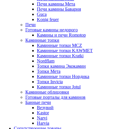
Печи камины Мета
Печи камины Бавария
Guca
Konig feuer
Печи
Готовые камины недорого
Камины и печи Romotop
Каминные топки
Каминные топки MCZ
Каминные топки KAWMET
Каминные топки Kratki
Nordflam
Топки камина Экокамин
Топки Мета
Каминные топки Нордика
Топки Invicta
Каминные топки Jotul
Каминные облицовки
Готовые порталы для каминов
Банные печи
Везувий
Kastor
Narvi
Harvia
Сопутствующие товары