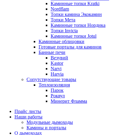
Каминные топки Kratki
Nordflam
Топки камина Экокамин
Топки Мета
Каминные топки Нордика
Топки Invicta
Каминные топки Jotul
Каминные облицовки
Готовые порталы для каминов
Банные печи
Везувий
Kastor
Narvi
Harvia
Сопутствующие товары
Теплоизоляция
Парок
Роквул
Минерит Фламма
Прайс листы
Наши работы
Модульные дымоходы
Камины и порталы
О дымоходах