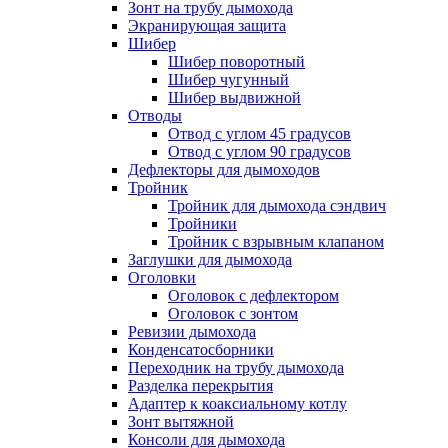
Зонт на трубу дымохода
Экранирующая защита
Шибер
Шибер поворотный
Шибер чугунный
Шибер выдвижной
Отводы
Отвод с углом 45 градусов
Отвод с углом 90 градусов
Дефлекторы для дымоходов
Тройник
Тройник для дымохода сэндвич
Тройники
Тройник с взрывным клапаном
Заглушки для дымохода
Оголовки
Оголовок с дефлектором
Оголовок с зонтом
Ревизии дымохода
Конденсатосборники
Переходник на трубу дымохода
Разделка перекрытия
Адаптер к коаксиальному котлу
Зонт вытяжной
Консоли для дымохода