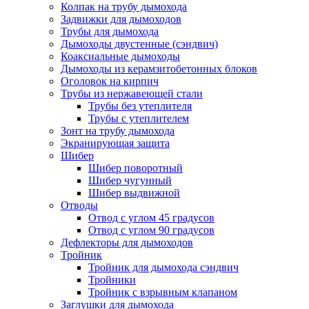
Колпак на трубу дымохода
Задвижки для дымоходов
Трубы для дымохода
Дымоходы двустенные (сэндвич)
Коаксиальные дымоходы
Дымоходы из керамзитобетонных блоков
Оголовок на кирпич
Трубы из нержавеющей стали
Трубы без утеплителя
Трубы с утеплителем
Зонт на трубу дымохода
Экранирующая защита
Шибер
Шибер поворотный
Шибер чугунный
Шибер выдвижной
Отводы
Отвод с углом 45 градусов
Отвод с углом 90 градусов
Дефлекторы для дымоходов
Тройник
Тройник для дымохода сэндвич
Тройники
Тройник с взрывным клапаном
Заглушки для дымохода