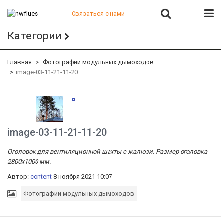
Связаться с нами
+7 (812) 541-82-56
Категории
+7 (812) 542-07-85
+7 (812) 380-40-47
+7 (812) 380-41-39
Главная
Фотографии модульных дымоходов
image-03-11-21-11-20
image-03-11-21-11-20
Оголовок для вентиляционной шахты с жалюзи. Размер оголовка
2800х1000 мм.
Автор:
content
8 ноября 2021 10:07
Фотографии модульных дымоходов