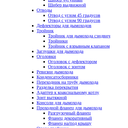
Шибер выдвижной
Отводы
Отвод с углом 45 градусов
Отвод с углом 90 градусов
Дефлекторы для дымоходов
Тройник
Тройник для дымохода сэндвич
Тройники
Тройник с взрывным клапаном
Заглушки для дымохода
Оголовки
Оголовок с дефлектором
Оголовок с зонтом
Ревизии дымохода
Конденсатосборники
Переходник на трубу дымохода
Разделка перекрытия
Адаптер к коаксиальному котлу
Зонт вытяжной
Консоли для дымохода
Проходной фланец для дымохода
Разгрузочный фланец
Фланец декоративный
Фланец на/под крышу