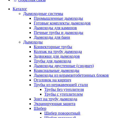
Каталог
Дымоходные системы
Промышленные дымоходы
Готовые комплекты дымоходов
Дымоходы для каминов
Печные трубы и дымоходы
Дымоходы для бани
Дымоходы
Конвекторные трубы
Колпак на трубу дымохода
Задвижки для дымоходов
Трубы для дымохода
Дымоходы двустенные (сэндвич)
Коаксиальные дымоходы
Дымоходы из керамзитобетонных блоков
Оголовок на кирпич
Трубы из нержавеющей стали
Трубы без утеплителя
Трубы с утеплителем
Зонт на трубу дымохода
Экранирующая защита
Шибер
Шибер поворотный
Шибер чугунный