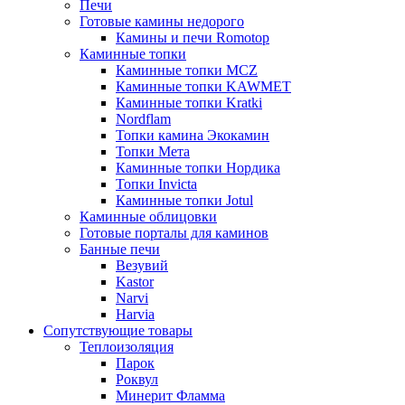
Печи
Готовые камины недорого
Камины и печи Romotop
Каминные топки
Каминные топки MCZ
Каминные топки KAWMET
Каминные топки Kratki
Nordflam
Топки камина Экокамин
Топки Мета
Каминные топки Нордика
Топки Invicta
Каминные топки Jotul
Каминные облицовки
Готовые порталы для каминов
Банные печи
Везувий
Kastor
Narvi
Harvia
Сопутствующие товары
Теплоизоляция
Парок
Роквул
Минерит Фламма