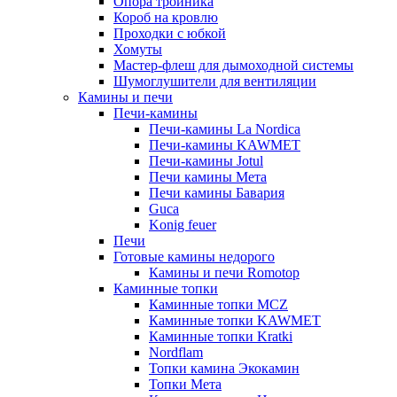
Опора тройника
Короб на кровлю
Проходки с юбкой
Хомуты
Мастер-флеш для дымоходной системы
Шумоглушители для вентиляции
Камины и печи
Печи-камины
Печи-камины La Nordica
Печи-камины KAWMET
Печи-камины Jotul
Печи камины Мета
Печи камины Бавария
Guca
Konig feuer
Печи
Готовые камины недорого
Камины и печи Romotop
Каминные топки
Каминные топки MCZ
Каминные топки KAWMET
Каминные топки Kratki
Nordflam
Топки камина Экокамин
Топки Мета