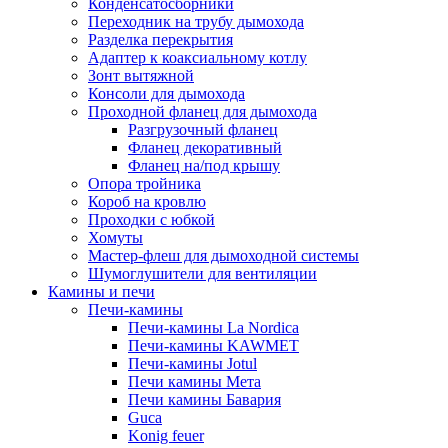
Конденсатосборники
Переходник на трубу дымохода
Разделка перекрытия
Адаптер к коаксиальному котлу
Зонт вытяжной
Консоли для дымохода
Проходной фланец для дымохода
Разгрузочный фланец
Фланец декоративный
Фланец на/под крышу
Опора тройника
Короб на кровлю
Проходки с юбкой
Хомуты
Мастер-флеш для дымоходной системы
Шумоглушители для вентиляции
Камины и печи
Печи-камины
Печи-камины La Nordica
Печи-камины KAWMET
Печи-камины Jotul
Печи камины Мета
Печи камины Бавария
Guca
Konig feuer