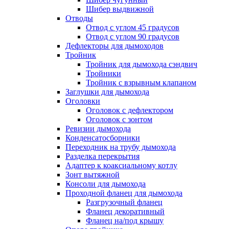
Шибер выдвижной
Отводы
Отвод с углом 45 градусов
Отвод с углом 90 градусов
Дефлекторы для дымоходов
Тройник
Тройник для дымохода сэндвич
Тройники
Тройник с взрывным клапаном
Заглушки для дымохода
Оголовки
Оголовок с дефлектором
Оголовок с зонтом
Ревизии дымохода
Конденсатосборники
Переходник на трубу дымохода
Разделка перекрытия
Адаптер к коаксиальному котлу
Зонт вытяжной
Консоли для дымохода
Проходной фланец для дымохода
Разгрузочный фланец
Фланец декоративный
Фланец на/под крышу