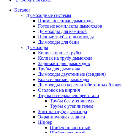
Каталог
Дымоходные системы
Промышленные дымоходы
Готовые комплекты дымоходов
Дымоходы для каминов
Печные трубы и дымоходы
Дымоходы для бани
Дымоходы
Конвекторные трубы
Колпак на трубу дымохода
Задвижки для дымоходов
Трубы для дымохода
Дымоходы двустенные (сэндвич)
Коаксиальные дымоходы
Дымоходы из керамзитобетонных блоков
Оголовок на кирпич
Трубы из нержавеющей стали
Трубы без утеплителя
Трубы с утеплителем
Зонт на трубу дымохода
Экранирующая защита
Шибер
Шибер поворотный
Шибер чугунный