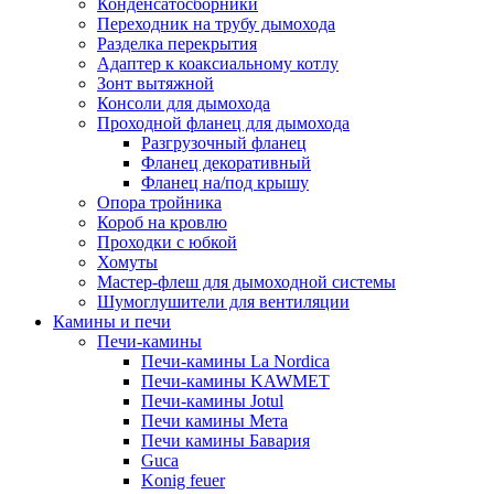
Конденсатосборники
Переходник на трубу дымохода
Разделка перекрытия
Адаптер к коаксиальному котлу
Зонт вытяжной
Консоли для дымохода
Проходной фланец для дымохода
Разгрузочный фланец
Фланец декоративный
Фланец на/под крышу
Опора тройника
Короб на кровлю
Проходки с юбкой
Хомуты
Мастер-флеш для дымоходной системы
Шумоглушители для вентиляции
Камины и печи
Печи-камины
Печи-камины La Nordica
Печи-камины KAWMET
Печи-камины Jotul
Печи камины Мета
Печи камины Бавария
Guca
Konig feuer