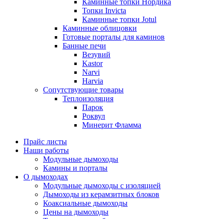
Каминные топки Нордика
Топки Invicta
Каминные топки Jotul
Каминные облицовки
Готовые порталы для каминов
Банные печи
Везувий
Kastor
Narvi
Harvia
Сопутствующие товары
Теплоизоляция
Парок
Роквул
Минерит Фламма
Прайс листы
Наши работы
Модульные дымоходы
Камины и порталы
О дымоходах
Модульные дымоходы с изоляцией
Дымоходы из керамзитных блоков
Коаксиальные дымоходы
Цены на дымоходы