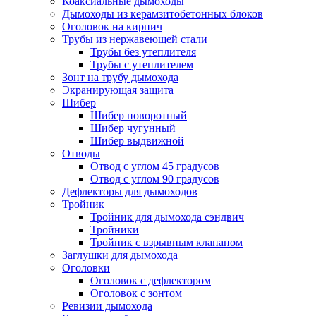
Коаксиальные дымоходы
Дымоходы из керамзитобетонных блоков
Оголовок на кирпич
Трубы из нержавеющей стали
Трубы без утеплителя
Трубы с утеплителем
Зонт на трубу дымохода
Экранирующая защита
Шибер
Шибер поворотный
Шибер чугунный
Шибер выдвижной
Отводы
Отвод с углом 45 градусов
Отвод с углом 90 градусов
Дефлекторы для дымоходов
Тройник
Тройник для дымохода сэндвич
Тройники
Тройник с взрывным клапаном
Заглушки для дымохода
Оголовки
Оголовок с дефлектором
Оголовок с зонтом
Ревизии дымохода