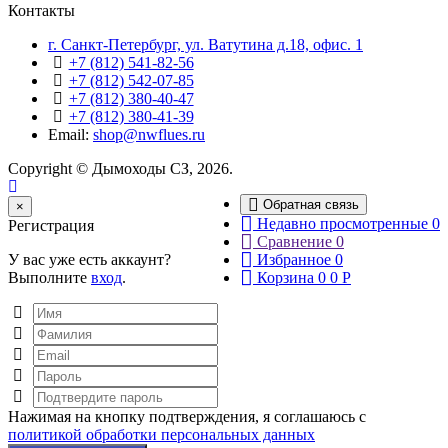
Контакты
г. Санкт-Петербург, ул. Ватутина д.18, офис. 1
+7 (812) 541-82-56
+7 (812) 542-07-85
+7 (812) 380-40-47
+7 (812) 380-41-39
Email:
shop@nwflues.ru
Copyright © Дымоходы СЗ, 2026.
Обратная связь
Close
×
Недавно просмотренные
0
Регистрация
Сравнение
0
У вас уже есть аккаунт?
Избранное
0
Выполните
вход
.
Корзина
0
0
Р
Нажимая на кнопку подтверждения, я соглашаюсь с
политикой обработки персональных данных