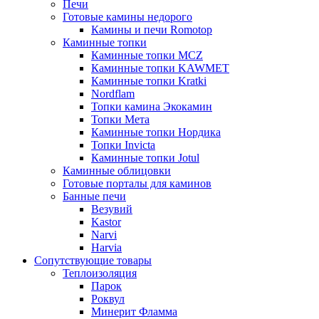
Печи
Готовые камины недорого
Камины и печи Romotop
Каминные топки
Каминные топки MCZ
Каминные топки KAWMET
Каминные топки Kratki
Nordflam
Топки камина Экокамин
Топки Мета
Каминные топки Нордика
Топки Invicta
Каминные топки Jotul
Каминные облицовки
Готовые порталы для каминов
Банные печи
Везувий
Kastor
Narvi
Harvia
Сопутствующие товары
Теплоизоляция
Парок
Роквул
Минерит Фламма