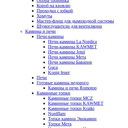
Опора тройника
Короб на кровлю
Проходки с юбкой
Хомуты
Мастер-флеш для дымоходной системы
Шумоглушители для вентиляции
Камины и печи
Печи-камины
Печи-камины La Nordica
Печи-камины KAWMET
Печи-камины Jotul
Печи камины Мета
Печи камины Бавария
Guca
Konig feuer
Печи
Готовые камины недорого
Камины и печи Romotop
Каминные топки
Каминные топки MCZ
Каминные топки KAWMET
Каминные топки Kratki
Nordflam
Топки камина Экокамин
Топки Мета