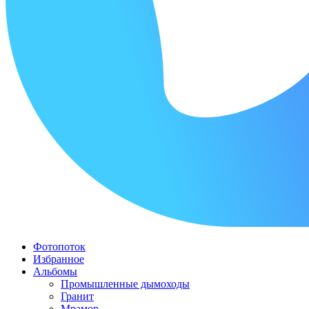
Фотопоток
Избранное
Альбомы
Промышленные дымоходы
Гранит
Мрамор