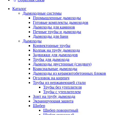
Каталог
Дымоходные системы
Промышленные дымоходы
Готовые комплекты дымоходов
Дымоходы для каминов
Печные трубы и дымоходы
Дымоходы для бани
Дымоходы
Конвекторные трубы
Колпак на трубу дымохода
Задвижки для дымоходов
Трубы для дымохода
Дымоходы двустенные (сэндвич)
Коаксиальные дымоходы
Дымоходы из керамзитобетонных блоков
Оголовок на кирпич
Трубы из нержавеющей стали
Трубы без утеплителя
Трубы с утеплителем
Зонт на трубу дымохода
Экранирующая защита
Шибер
Шибер поворотный
Шибер чугунный