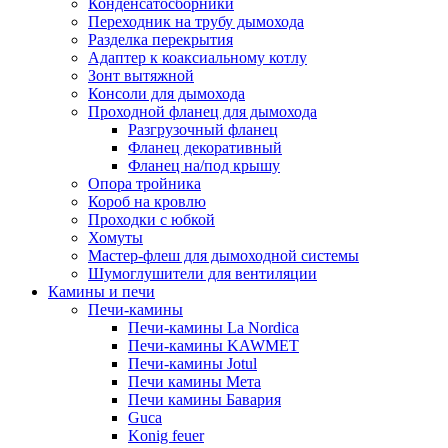
Конденсатосборники
Переходник на трубу дымохода
Разделка перекрытия
Адаптер к коаксиальному котлу
Зонт вытяжной
Консоли для дымохода
Проходной фланец для дымохода
Разгрузочный фланец
Фланец декоративный
Фланец на/под крышу
Опора тройника
Короб на кровлю
Проходки с юбкой
Хомуты
Мастер-флеш для дымоходной системы
Шумоглушители для вентиляции
Камины и печи
Печи-камины
Печи-камины La Nordica
Печи-камины KAWMET
Печи-камины Jotul
Печи камины Мета
Печи камины Бавария
Guca
Konig feuer