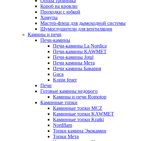
Опора тройника
Короб на кровлю
Проходки с юбкой
Хомуты
Мастер-флеш для дымоходной системы
Шумоглушители для вентиляции
Камины и печи
Печи-камины
Печи-камины La Nordica
Печи-камины KAWMET
Печи-камины Jotul
Печи камины Мета
Печи камины Бавария
Guca
Konig feuer
Печи
Готовые камины недорого
Камины и печи Romotop
Каминные топки
Каминные топки MCZ
Каминные топки KAWMET
Каминные топки Kratki
Nordflam
Топки камина Экокамин
Топки Мета