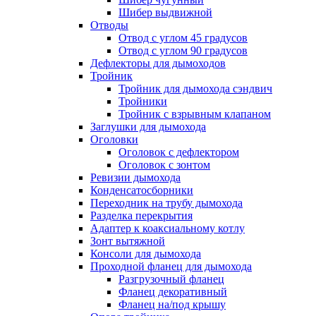
Шибер выдвижной
Отводы
Отвод с углом 45 градусов
Отвод с углом 90 градусов
Дефлекторы для дымоходов
Тройник
Тройник для дымохода сэндвич
Тройники
Тройник с взрывным клапаном
Заглушки для дымохода
Оголовки
Оголовок с дефлектором
Оголовок с зонтом
Ревизии дымохода
Конденсатосборники
Переходник на трубу дымохода
Разделка перекрытия
Адаптер к коаксиальному котлу
Зонт вытяжной
Консоли для дымохода
Проходной фланец для дымохода
Разгрузочный фланец
Фланец декоративный
Фланец на/под крышу