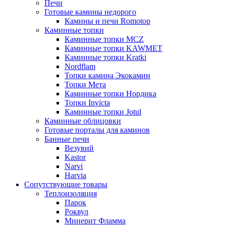
Печи
Готовые камины недорого
Камины и печи Romotop
Каминные топки
Каминные топки MCZ
Каминные топки KAWMET
Каминные топки Kratki
Nordflam
Топки камина Экокамин
Топки Мета
Каминные топки Нордика
Топки Invicta
Каминные топки Jotul
Каминные облицовки
Готовые порталы для каминов
Банные печи
Везувий
Kastor
Narvi
Harvia
Сопутствующие товары
Теплоизоляция
Парок
Роквул
Минерит Фламма