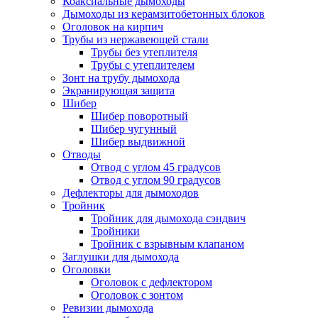
Коаксиальные дымоходы
Дымоходы из керамзитобетонных блоков
Оголовок на кирпич
Трубы из нержавеющей стали
Трубы без утеплителя
Трубы с утеплителем
Зонт на трубу дымохода
Экранирующая защита
Шибер
Шибер поворотный
Шибер чугунный
Шибер выдвижной
Отводы
Отвод с углом 45 градусов
Отвод с углом 90 градусов
Дефлекторы для дымоходов
Тройник
Тройник для дымохода сэндвич
Тройники
Тройник с взрывным клапаном
Заглушки для дымохода
Оголовки
Оголовок с дефлектором
Оголовок с зонтом
Ревизии дымохода