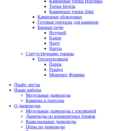
Каминные топки Нордика
Топки Invicta
Каминные топки Jotul
Каминные облицовки
Готовые порталы для каминов
Банные печи
Везувий
Kastor
Narvi
Harvia
Сопутствующие товары
Теплоизоляция
Парок
Роквул
Минерит Фламма
Прайс листы
Наши работы
Модульные дымоходы
Камины и порталы
О дымоходах
Модульные дымоходы с изоляцией
Дымоходы из керамзитных блоков
Коаксиальные дымоходы
Цены на дымоходы