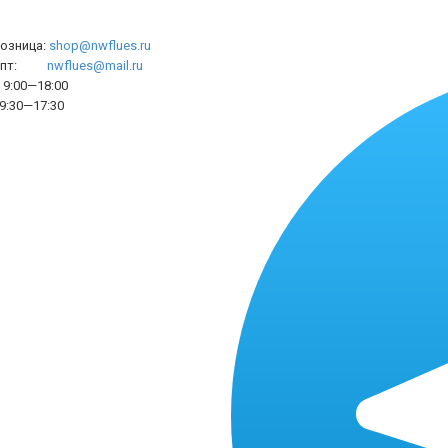
розница:
shop@nwflues.ru
l опт:
nwflues@mail.ru
9:00—18:00
9:30—17:30