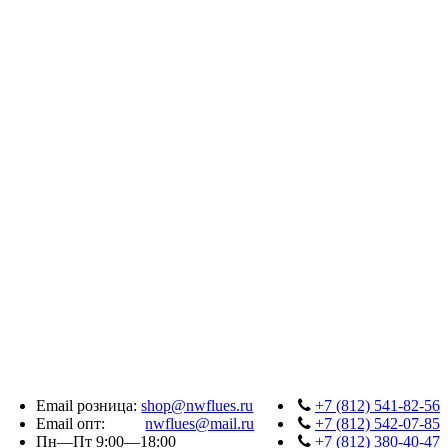
Email розница:
shop@nwflues.ru
+7 (812) 541-82-56
Email опт:
nwflues@mail.ru
+7 (812) 542-07-85
Пн—Пт 9:00—18:00
+7 (812) 380-40-47