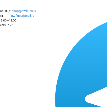
розница:
shop@nwflues.ru
l опт:
nwflues@mail.ru
9:00—18:00
9:30—17:30