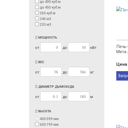
до 400 куб.м
до 450 куб.м
260 куб.м
240 м3
233 м3
МОЩНОСТЬ
Печь-
от
до
кВт
Мета 
ВЕС
Цена 
от
до
кг
Запр
ДИАМЕТР ДЫМОХОДА
от
до
м
ВЫСОТА
400-599 мм
600-799 мм