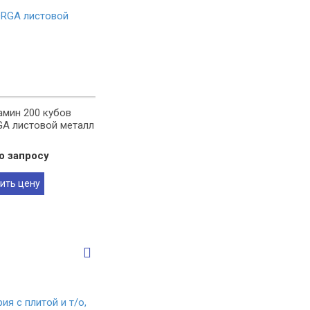
амин 200 кубов
A листовой металл
о запросу
ить цену