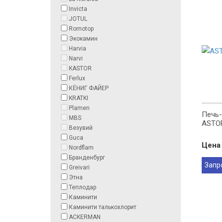
Invicta
JOTUL
Romotop
Экокамин
Harvia
Narvi
KASTOR
Ferlux
КЁНИГ ФАЙЕР
KRATKI
Plamen
Печь-
MBS
ASTO
Везувий
Guca
Цена 
Nordflam
Бранденбург
Запр
Greivari
Этна
Теплодар
Каминити
Каминити талькохлорит
ACKERMAN