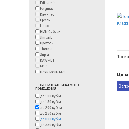
Edilkamin
Ferguss
Kaw-met
Ермак
Liseo
НМК Сибирь
ЛиговЪ
Протопи
Thorma
Supra
Топка
KAWMET
MCZ
Печи-Мельника
Цена 
ОБЪЕМ ОТАПЛИВАЕМОГО
Запр
ПОМЕЩЕНИЯ
до 100 куб.м
до 150 куб.м
до 200 куб. м.
до 250 куб.м
до 300 куб.м
до 350 куб.м