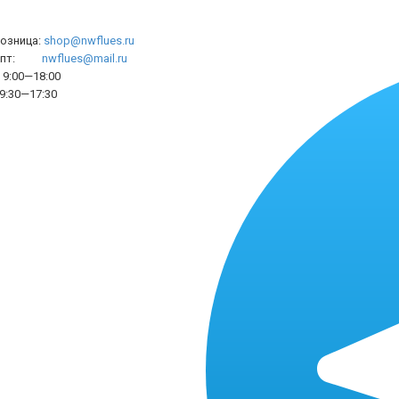
розница:
shop@nwflues.ru
l опт:
nwflues@mail.ru
9:00—18:00
9:30—17:30