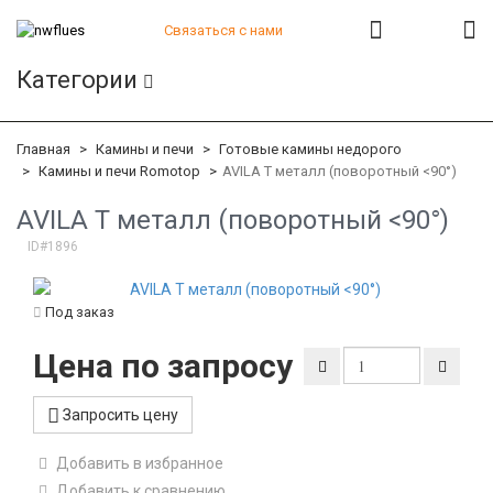
Связаться с нами
+7 (812) 541-82-56
Категории
+7 (812) 542-07-85
+7 (812) 380-40-47
+7 (812) 380-41-39
Главная
Камины и печи
Готовые камины недорого
Камины и печи Romotop
AVILA T металл (поворотный <90°)
AVILA T металл (поворотный <90°)
ID#1896
Под заказ
Цена по запросу
Запросить цену
Добавить в избранное
Добавить к сравнению