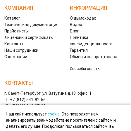
КОМПАНИЯ
ИНФОРМАЦИЯ
Каталог
О дымоходах
Техническая документация
Видео
Прайс листы
Блог
Лицензии и сертификаты
Политика
Контакты
конфиденциальности
Наши сотрудники
Гарантия
О компании
Обмен и возврат товара
Способы оплаты:
КОНТАКТЫ
г. Санкт-Петербург, ул. Ватутина д.18, офис. 1
+7 (812) 541-82-56
+7 (812) 542-07-85
+7 (812) 380-40-47
Наш сайт использует
cookie
. Это позволяет нам
+7 (812) 380-41-39
анализировать взаимодействие посетителей с сайтом и
shop@nwflues.ru
Email:
делать его лучше. Продолжая пользоваться сайтом, вы