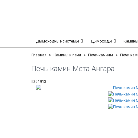
Дымоходные системы
Дымоходы
Камины
Главная
Камины и печи
Печи-камины
Печи кам
Печь-камин Мета Ангара
ID#1913