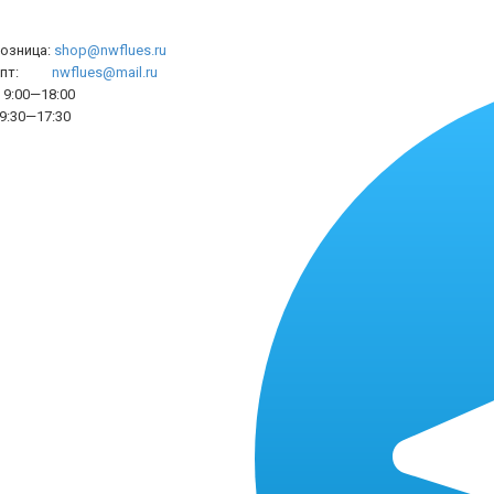
розница:
shop@nwflues.ru
l опт:
nwflues@mail.ru
9:00—18:00
9:30—17:30