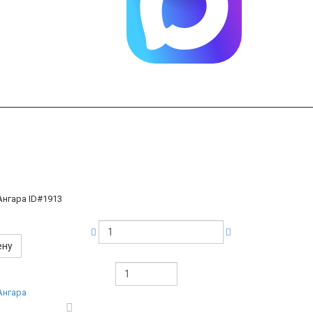
Ангара
ID#1913
ену
Ангара