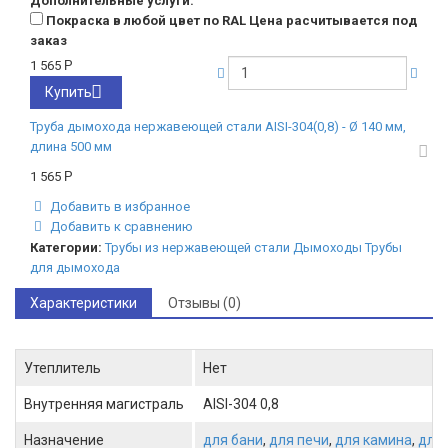
Дополнительные услуги:
Покраска в любой цвет по RAL Цена расчитывается под
заказ
1 565
Р
Купить
Труба дымохода нержавеющей стали AISI-304(0,8) - Ø 140 мм,
длина 500 мм
1 565
Р
Добавить в избранное
Добавить к сравнению
Категории:
Трубы из нержавеющей стали
Дымоходы
Трубы
для дымохода
Характеристики
Отзывы (0)
Утеплитель
Нет
Внутренняя магистраль
AISI-304 0,8
Назначение
для бани
,
для печи
,
для камина
,
для 