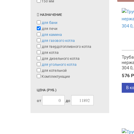
150 мм
НАЗНАЧЕНИЕ
для бани
для печи
для камина
для газового котла
для твердотопливного котла
для котла
Труба
для дизельного котла
нержа
для угольного котла
304 0,
для котельной
576
Р
Комплектующие
В к
ЦЕНА (РУБ.)
от
до