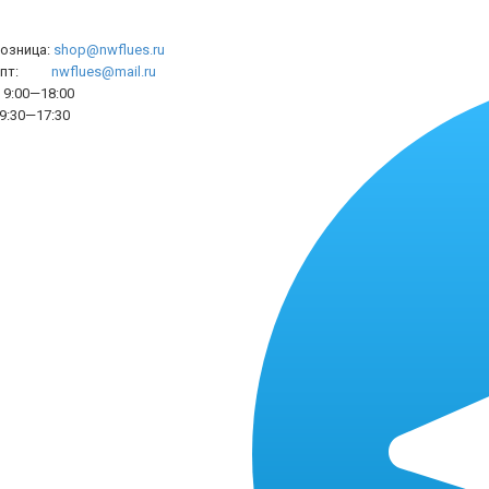
розница:
shop@nwflues.ru
l опт:
nwflues@mail.ru
9:00—18:00
9:30—17:30