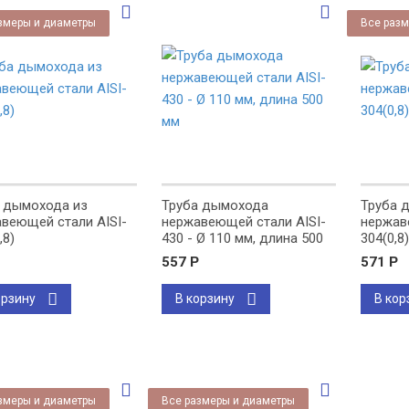
змеры и диаметры
Все разм
 дымохода из
Труба дымохода
Труба 
веющей стали AISI-
нержавеющей стали AISI-
нержав
,8)
430 - Ø 110 мм, длина 500
304(0,8)
мм
557
Р
571
Р
орзину
В корзину
В кор
змеры и диаметры
Все размеры и диаметры