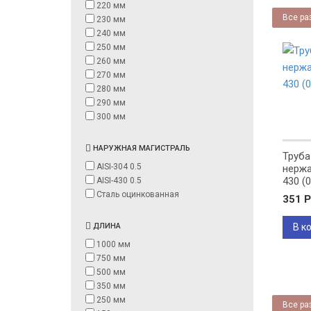
220 мм
Все ра
230 мм
240 мм
250 мм
260 мм
270 мм
280 мм
290 мм
300 мм
НАРУЖНАЯ МАГИСТРАЛЬ
Труба
AISI-304 0.5
нержа
430 (0
AISI-430 0.5
Сталь оцинкованная
351
Р
ДЛИНА
В к
1000 мм
750 мм
500 мм
350 мм
250 мм
Все ра