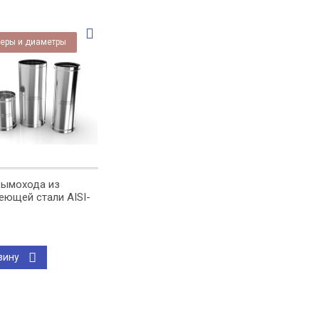
еры и диаметры
дымохода из
еющей стали AISI-
зину