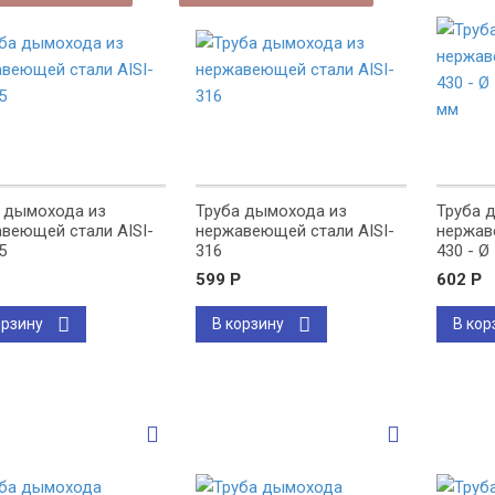
 дымохода из
Труба дымохода из
Труба 
веющей стали AISI-
нержавеющей стали AISI-
нержав
5
316
430 - Ø
мм
599
Р
602
Р
орзину
В корзину
В кор