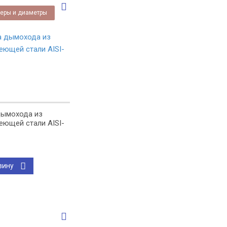
еры и диаметры
дымохода из
еющей стали AISI-
зину