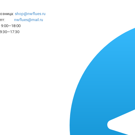
розница:
shop@nwflues.ru
l опт:
nwflues@mail.ru
9:00—18:00
9:30—17:30