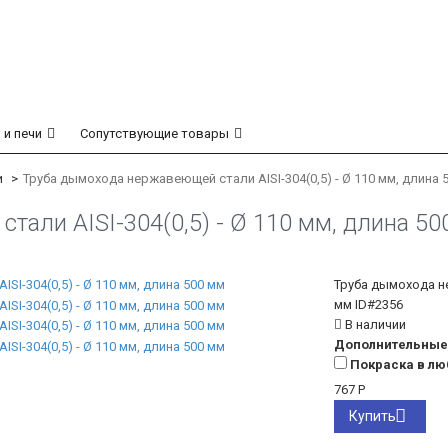
 и печи
Сопутствующие товары
и
Труба дымохода нержавеющей стали AISI-304(0,5) - Ø 110 мм, длина 
али AISI-304(0,5) - Ø 110 мм, длина 50
Труба дымохода не
мм
ID#2356
В наличии
Дополнительные 
Покраска в лю
767
Р
Купить