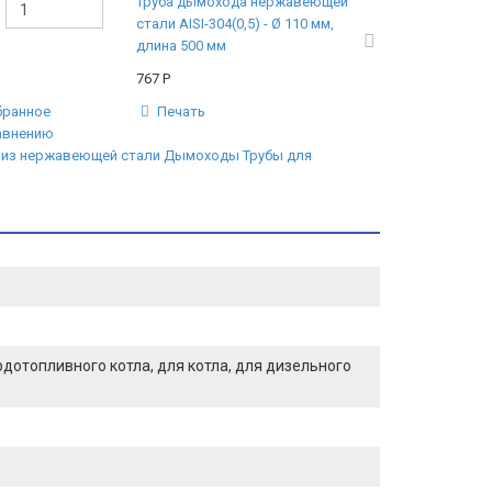
Труба дымохода нержавеющей
стали AISI-304(0,5) - Ø 110 мм,
длина 500 мм
767
Р
бранное
Печать
авнению
 из нержавеющей стали
Дымоходы
Трубы для
ердотопливного котла, для котла, для дизельного