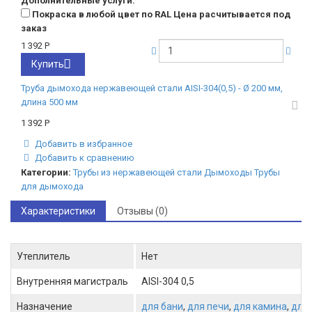
Дополнительные услуги:
Покраска в любой цвет по RAL Цена расчитывается под
заказ
1 392
Р
Купить
Труба дымохода нержавеющей стали AISI-304(0,5) - Ø 200 мм,
длина 500 мм
1 392
Р
Добавить в избранное
Добавить к сравнению
Категории:
Трубы из нержавеющей стали
Дымоходы
Трубы
для дымохода
Характеристики
Отзывы (0)
Утеплитель
Нет
Внутренняя магистраль
AISI-304 0,5
Назначение
для бани
,
для печи
,
для камина
,
для 