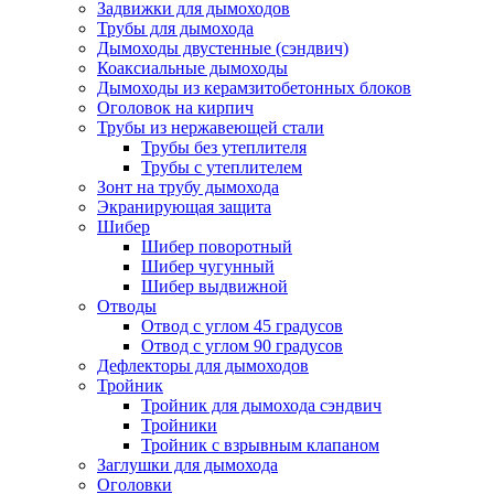
Задвижки для дымоходов
Трубы для дымохода
Дымоходы двустенные (сэндвич)
Коаксиальные дымоходы
Дымоходы из керамзитобетонных блоков
Оголовок на кирпич
Трубы из нержавеющей стали
Трубы без утеплителя
Трубы с утеплителем
Зонт на трубу дымохода
Экранирующая защита
Шибер
Шибер поворотный
Шибер чугунный
Шибер выдвижной
Отводы
Отвод с углом 45 градусов
Отвод с углом 90 градусов
Дефлекторы для дымоходов
Тройник
Тройник для дымохода сэндвич
Тройники
Тройник с взрывным клапаном
Заглушки для дымохода
Оголовки