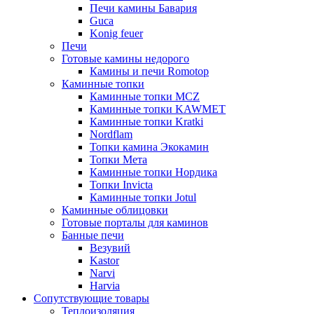
Печи камины Бавария
Guca
Konig feuer
Печи
Готовые камины недорого
Камины и печи Romotop
Каминные топки
Каминные топки MCZ
Каминные топки KAWMET
Каминные топки Kratki
Nordflam
Топки камина Экокамин
Топки Мета
Каминные топки Нордика
Топки Invicta
Каминные топки Jotul
Каминные облицовки
Готовые порталы для каминов
Банные печи
Везувий
Kastor
Narvi
Harvia
Сопутствующие товары
Теплоизоляция