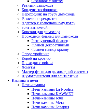
Оголовок с зонтом
Ревизии дымохода
Конденсатосборники
Переходник на трубу дымохода
Разделка перекрытия
Адаптер к коаксиальному котлу
Зонт вытяжной
Консоли для дымохода
Проходной фланец для дымохода
Разгрузочный фланец
Фланец декоративный
Фланец на/под крышу
Опора тройника
Короб на кровлю
Проходки с юбкой
Хомуты
Мастер-флеш для дымоходной системы
Шумоглушители для вентиляции
Камины и печи
Печи-камины
Печи-камины La Nordica
Печи-камины KAWMET
Печи-камины Jotul
Печи камины Мета
Печи камины Бавария