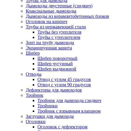
Трубы для дымохода
Дымоходы двустенные (сэндвич)
Коаксиальные дымоходы
Дымоходы из керамзитобетонных блоков
Оголовок на кирпич
Трубы из нержавеющей стали
Трубы без утеплителя
Трубы с утеплителем
Зонт на трубу дымохода
Экранирующая защита
Шибер
Шибер поворотный
Шибер чугунный
Шибер выдвижной
Отводы
Отвод с углом 45 градусов
Отвод с углом 90 градусов
Дефлекторы для дымоходов
Тройник
Тройник для дымохода сэндвич
Тройники
Тройник с взрывным клапаном
Заглушки для дымохода
Оголовки
Оголовок с дефлектором