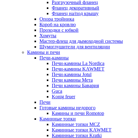
Разгрузочный фланец
Фланец декоративный
Фланец на/под крышу
Опора тройника
Короб на кровлю
Проходки с юбкой
Хомуты
Мастер-флеш для дымоходной системы
Шумоглушители для вентиляции
Камины и печи
Печи-камины
Печи-камины La Nordica
Печи-камины KAWMET
Печи-камины Jotul
Печи камины Мета
Печи камины Бавария
Guca
Konig feuer
Печи
Готовые камины недорого
Камины и печи Romotop
Каминные топки
Каминные топки MCZ
Каминные топки KAWMET
Каминные топки Kratki