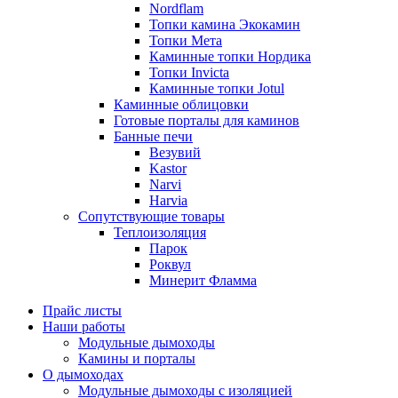
Nordflam
Топки камина Экокамин
Топки Мета
Каминные топки Нордика
Топки Invicta
Каминные топки Jotul
Каминные облицовки
Готовые порталы для каминов
Банные печи
Везувий
Kastor
Narvi
Harvia
Сопутствующие товары
Теплоизоляция
Парок
Роквул
Минерит Фламма
Прайс листы
Наши работы
Модульные дымоходы
Камины и порталы
О дымоходах
Модульные дымоходы с изоляцией