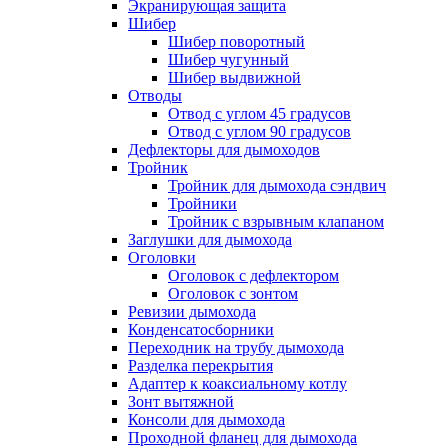
Экранирующая защита
Шибер
Шибер поворотный
Шибер чугунный
Шибер выдвижной
Отводы
Отвод с углом 45 градусов
Отвод с углом 90 градусов
Дефлекторы для дымоходов
Тройник
Тройник для дымохода сэндвич
Тройники
Тройник с взрывным клапаном
Заглушки для дымохода
Оголовки
Оголовок с дефлектором
Оголовок с зонтом
Ревизии дымохода
Конденсатосборники
Переходник на трубу дымохода
Разделка перекрытия
Адаптер к коаксиальному котлу
Зонт вытяжной
Консоли для дымохода
Проходной фланец для дымохода