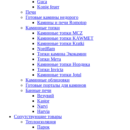
Guca
Konig feuer
Печи
Готовые камины недорого
Камины и печи Romotop
Каминные топки
Каминные топки MCZ
Каминные топки KAWMET
Каминные топки Kratki
Nordflam
Топки камина Экокамин
Топки Мета
Каминные топки Нордика
Топки Invicta
Каминные топки Jotul
Каминные облицовки
Готовые порталы для каминов
Банные печи
Везувий
Kastor
Narvi
Harvia
Сопутствующие товары
Теплоизоляция
Парок