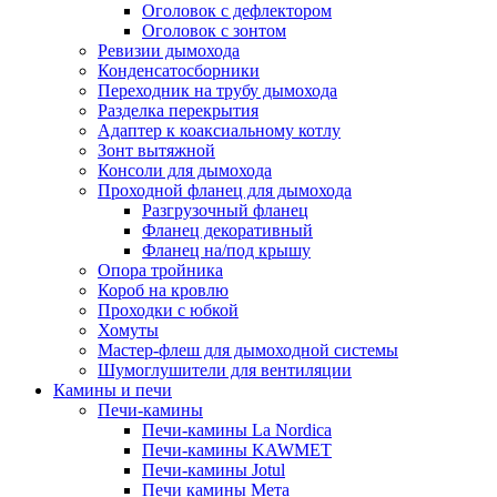
Оголовок с дефлектором
Оголовок с зонтом
Ревизии дымохода
Конденсатосборники
Переходник на трубу дымохода
Разделка перекрытия
Адаптер к коаксиальному котлу
Зонт вытяжной
Консоли для дымохода
Проходной фланец для дымохода
Разгрузочный фланец
Фланец декоративный
Фланец на/под крышу
Опора тройника
Короб на кровлю
Проходки с юбкой
Хомуты
Мастер-флеш для дымоходной системы
Шумоглушители для вентиляции
Камины и печи
Печи-камины
Печи-камины La Nordica
Печи-камины KAWMET
Печи-камины Jotul
Печи камины Мета