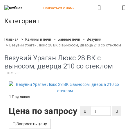
Связаться с нами
+7 (812) 541-82-56
Категории
+7 (812) 542-07-85
+7 (812) 380-40-47
+7 (812) 380-41-39
Главная
Камины и печи
Банные печи
Везувий
Везувий Ураган Люкс 28 ВК c выносом, дверца 210 со стеклом
Везувий Ураган Люкс 28 ВК c
выносом, дверца 210 со стеклом
ID#3203
Под заказ
Цена по запросу
Запросить цену