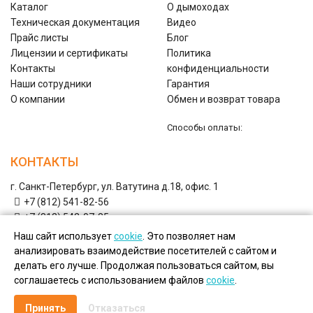
Каталог
О дымоходах
Техническая документация
Видео
Прайс листы
Блог
Лицензии и сертификаты
Политика
Контакты
конфиденциальности
Наши сотрудники
Гарантия
О компании
Обмен и возврат товара
Способы оплаты:
КОНТАКТЫ
г. Санкт-Петербург, ул. Ватутина д.18, офис. 1
+7 (812) 541-82-56
+7 (812) 542-07-85
+7 (812) 380-40-47
Наш сайт использует
cookie
. Это позволяет нам
+7 (812) 380-41-39
анализировать взаимодействие посетителей с сайтом и
shop@nwflues.ru
Email:
делать его лучше. Продолжая пользоваться сайтом, вы
соглашаетесь с использованием файлов
cookie
.
Copyright © Дымоходы СЗ, 2026.
Принять
Отказаться