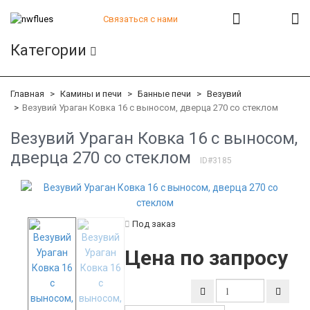
Связаться с нами
+7 (812) 541-82-56
Категории
+7 (812) 542-07-85
+7 (812) 380-40-47
+7 (812) 380-41-39
Главная
Камины и печи
Банные печи
Везувий
Везувий Ураган Ковка 16 c выносом, дверца 270 со стеклом
Везувий Ураган Ковка 16 c выносом,
дверца 270 со стеклом
ID#3185
Под заказ
Цена по запросу