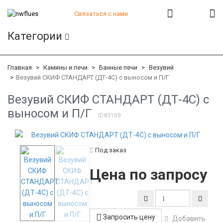
Связаться с нами
+7 (812) 541-82-56
Категории
+7 (812) 542-07-85
+7 (812) 380-40-47
+7 (812) 380-41-39
Главная
Камины и печи
Банные печи
Везувий
Везувий СКИФ СТАНДАРТ (ДТ-4С) с выносом и П/Г
Везувий СКИФ СТАНДАРТ (ДТ-4С) с
выносом и П/Г
ID#3109
Под заказ
Цена по запросу
Запросить цену
Добавить