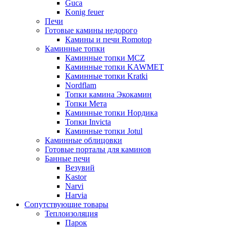
Guca
Konig feuer
Печи
Готовые камины недорого
Камины и печи Romotop
Каминные топки
Каминные топки MCZ
Каминные топки KAWMET
Каминные топки Kratki
Nordflam
Топки камина Экокамин
Топки Мета
Каминные топки Нордика
Топки Invicta
Каминные топки Jotul
Каминные облицовки
Готовые порталы для каминов
Банные печи
Везувий
Kastor
Narvi
Harvia
Сопутствующие товары
Теплоизоляция
Парок