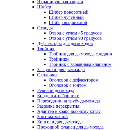
Экранирующая защита
Шибер
Шибер поворотный
Шибер чугунный
Шибер выдвижной
Отводы
Отвод с углом 45 градусов
Отвод с углом 90 градусов
Дефлекторы для дымоходов
Тройник
Тройник для дымохода сэндвич
Тройники
Тройник с взрывным клапаном
Заглушки для дымохода
Оголовки
Оголовок с дефлектором
Оголовок с зонтом
Ревизии дымохода
Конденсатосборники
Переходник на трубу дымохода
Разделка перекрытия
Адаптер к коаксиальному котлу
Зонт вытяжной
Консоли для дымохода
Проходной фланец для дымохода