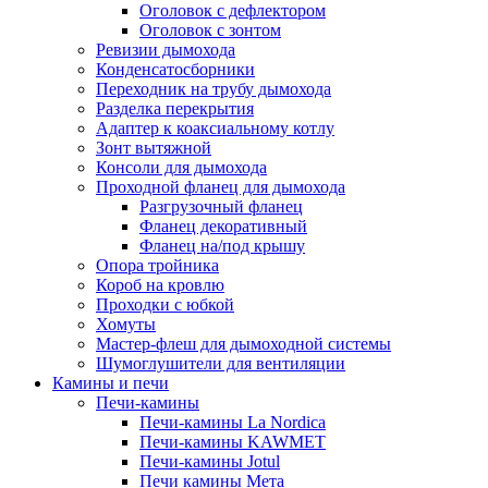
Оголовок с дефлектором
Оголовок с зонтом
Ревизии дымохода
Конденсатосборники
Переходник на трубу дымохода
Разделка перекрытия
Адаптер к коаксиальному котлу
Зонт вытяжной
Консоли для дымохода
Проходной фланец для дымохода
Разгрузочный фланец
Фланец декоративный
Фланец на/под крышу
Опора тройника
Короб на кровлю
Проходки с юбкой
Хомуты
Мастер-флеш для дымоходной системы
Шумоглушители для вентиляции
Камины и печи
Печи-камины
Печи-камины La Nordica
Печи-камины KAWMET
Печи-камины Jotul
Печи камины Мета