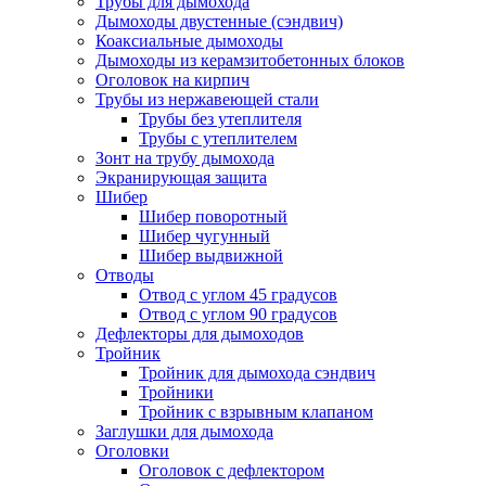
Трубы для дымохода
Дымоходы двустенные (сэндвич)
Коаксиальные дымоходы
Дымоходы из керамзитобетонных блоков
Оголовок на кирпич
Трубы из нержавеющей стали
Трубы без утеплителя
Трубы с утеплителем
Зонт на трубу дымохода
Экранирующая защита
Шибер
Шибер поворотный
Шибер чугунный
Шибер выдвижной
Отводы
Отвод с углом 45 градусов
Отвод с углом 90 градусов
Дефлекторы для дымоходов
Тройник
Тройник для дымохода сэндвич
Тройники
Тройник с взрывным клапаном
Заглушки для дымохода
Оголовки
Оголовок с дефлектором