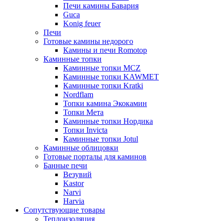
Печи камины Бавария
Guca
Konig feuer
Печи
Готовые камины недорого
Камины и печи Romotop
Каминные топки
Каминные топки MCZ
Каминные топки KAWMET
Каминные топки Kratki
Nordflam
Топки камина Экокамин
Топки Мета
Каминные топки Нордика
Топки Invicta
Каминные топки Jotul
Каминные облицовки
Готовые порталы для каминов
Банные печи
Везувий
Kastor
Narvi
Harvia
Сопутствующие товары
Теплоизоляция