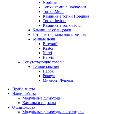
Nordflam
Топки камина Экокамин
Топки Мета
Каминные топки Нордика
Топки Invicta
Каминные топки Jotul
Каминные облицовки
Готовые порталы для каминов
Банные печи
Везувий
Kastor
Narvi
Harvia
Сопутствующие товары
Теплоизоляция
Парок
Роквул
Минерит Фламма
Прайс листы
Наши работы
Модульные дымоходы
Камины и порталы
О дымоходах
Модульные дымоходы с изоляцией