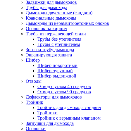
Задвижки для дымоходов
Трубы для дымохода
Дымоходы двустенные (сэндвич)
Коаксиальные дымоходы
Дымоходы из керамзитобетонных блоков
Оголовок на кирпич
Трубы из нержавеющей стали
Трубы без утеплителя
Трубы с утеплителем
Зонт на трубу дымохода
Экранирующая защита
Шибер
Шибер поворотный
Шибер чугунный
Шибер выдвижной
Отводы
Отвод с углом 45 градусов
Отвод с углом 90 градусов
Дефлекторы для дымоходов
Тройник
Тройник для дымохода сэндвич
Тройники
Тройник с взрывным клапаном
Заглушки для дымохода
Оголовки