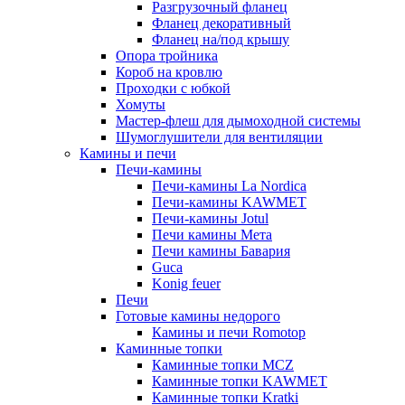
Разгрузочный фланец
Фланец декоративный
Фланец на/под крышу
Опора тройника
Короб на кровлю
Проходки с юбкой
Хомуты
Мастер-флеш для дымоходной системы
Шумоглушители для вентиляции
Камины и печи
Печи-камины
Печи-камины La Nordica
Печи-камины KAWMET
Печи-камины Jotul
Печи камины Мета
Печи камины Бавария
Guca
Konig feuer
Печи
Готовые камины недорого
Камины и печи Romotop
Каминные топки
Каминные топки MCZ
Каминные топки KAWMET
Каминные топки Kratki