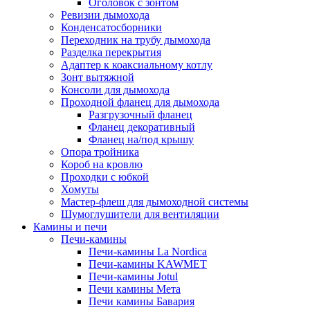
Оголовок с зонтом
Ревизии дымохода
Конденсатосборники
Переходник на трубу дымохода
Разделка перекрытия
Адаптер к коаксиальному котлу
Зонт вытяжной
Консоли для дымохода
Проходной фланец для дымохода
Разгрузочный фланец
Фланец декоративный
Фланец на/под крышу
Опора тройника
Короб на кровлю
Проходки с юбкой
Хомуты
Мастер-флеш для дымоходной системы
Шумоглушители для вентиляции
Камины и печи
Печи-камины
Печи-камины La Nordica
Печи-камины KAWMET
Печи-камины Jotul
Печи камины Мета
Печи камины Бавария