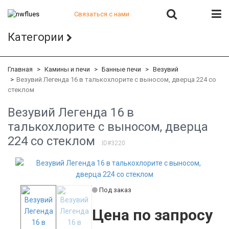
Связаться с нами
+7 (812) 541-82-56
Категории
+7 (812) 542-07-85
+7 (812) 380-40-47
+7 (812) 380-41-39
Главная
Камины и печи
Банные печи
Везувий
Везувий Легенда 16 в талькохлорите c выносом, дверца 224 со
стеклом
Везувий Легенда 16 в
талькохлорите c выносом, дверца
224 со стеклом
ID#3220
Под заказ
Цена по запросу