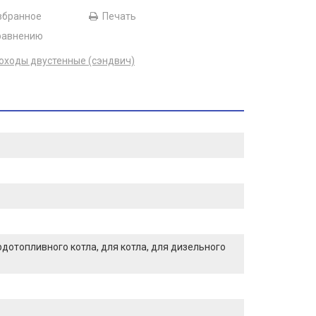
збранное
Печать
равнению
ходы двустенные (сэндвич)
ердотопливного котла, для котла, для дизельного