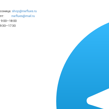
розница:
shop@nwflues.ru
l опт:
nwflues@mail.ru
9:00—18:00
9:30—17:30