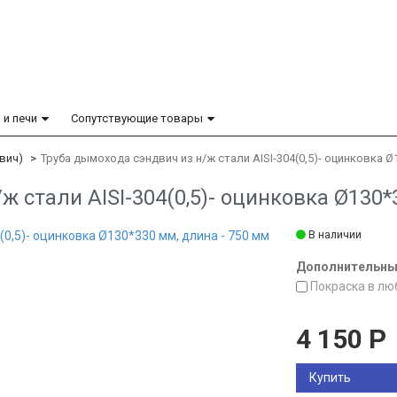
 и печи
Сопутствующие товары
вич)
Труба дымохода сэндвич из н/ж стали AISI-304(0,5)- оцинковка Ø
ж стали AISI-304(0,5)- оцинковка Ø130*
В наличии
Дополнительные
Покраска в лю
4 150
Р
Купить