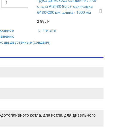
Труба дымохода сэндвич из н/ж
стали AISI-304(0,5)- оцинковка
Ø130*230 мм, длина - 1000 мм
2 895
Р
бранное
Печать
авнению
оды двустенные (сэндвич)
ердотопливного котла, для котла, для дизельного