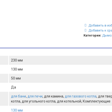
Добавить в из
Добавить к ср
Категории:
Дымох
230 мм
130 мм
50 мм
Да
для бани
,
для печи
, для камина,
для газового котла
, для тв
котла, для угольного котла, для котельной, Комплектующие
130 мм