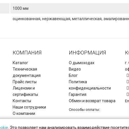
1000 мм
оцинкованная, нержавеющая, металлическая, эмалирован
КОМПАНИЯ
ИНФОРМАЦИЯ
К
Каталог
О дымоходах
г.
Техническая
Видео
оф
документация
Блог
Прайс листы
Политика
Лицензии и
конфиденциальности
сертификаты
Гарантия
Контакты
Обмен и возврат товара
Em
Наши сотрудники
Способы оплаты:
О компании
Copyright © Дымоходы СЗ, 2026.
ookie
. Это позволяет нам анализировать взаимодействие посетител