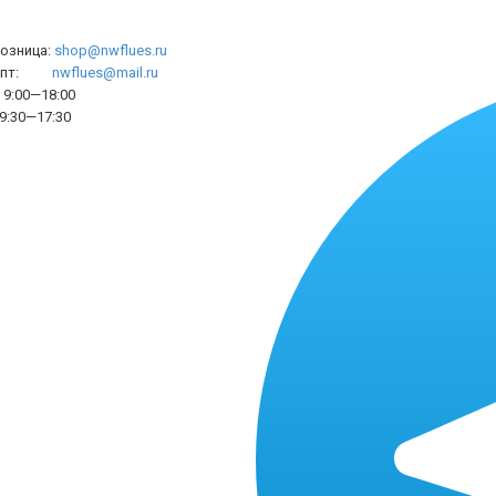
розница:
shop@nwflues.ru
l опт:
nwflues@mail.ru
9:00—18:00
9:30—17:30