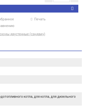
збранное
Печать
равнению
ходы двустенные (сэндвич)
ердотопливного котла, для котла, для дизельного