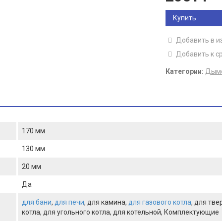
Купить
Добавить в и
Добавить к с
Категории:
Дымо
170 мм
130 мм
20 мм
Да
для бани
,
для печи
, для камина,
для газового котла
, для тв
котла, для угольного котла, для котельной, Комплектующие