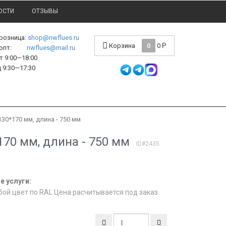
ОСТИ
ОТЗЫВЫ
 розница:
shop@nwflues.ru
Корзина
0
0
Р
l опт:
nwflues@mail.ru
 9:00—18:00
 9:30—17:30
130*170 мм, длина - 750 мм
170 мм, длина - 750 мм
ID#2435
 услуги:
бой цвет по RAL Цена расчитывается под заказ