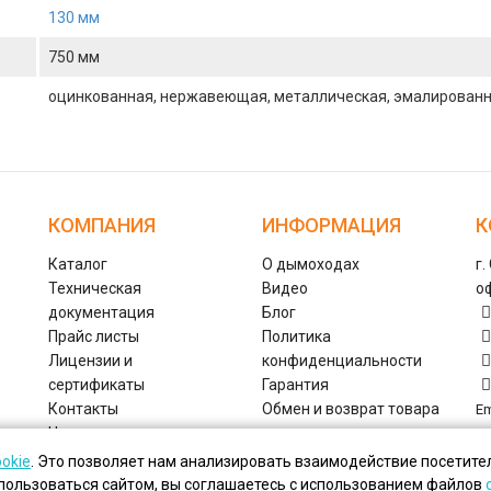
130 мм
750 мм
оцинкованная, нержавеющая, металлическая, эмалирован
КОМПАНИЯ
ИНФОРМАЦИЯ
К
Каталог
О дымоходах
г.
Техническая
Видео
оф
документация
Блог
Прайс листы
Политика
Лицензии и
конфиденциальности
сертификаты
Гарантия
Контакты
Обмен и возврат товара
Em
Наши сотрудники
Способы оплаты:
О компании
ookie
. Это позволяет нам анализировать взаимодействие посетител
пользоваться сайтом, вы соглашаетесь с использованием файлов