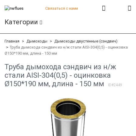
Связаться с нами
+7 (812) 541-82-56
Категории
+7 (812) 542-07-85
+7 (812) 380-40-47
+7 (812) 380-41-39
Главная
Дымоходы
Дымоходы двустенные (сэндвич)
Труба дымохода сэндвич из н/ж стали AISI-304(0,5) - оцинковка
Ø150*190 мм, длина - 150 мм
Труба дымохода сэндвич из н/ж
стали AISI-304(0,5) - оцинковка
Ø150*190 мм, длина - 150 мм
ID#2449