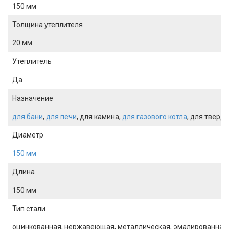
150 мм
Толщина утеплителя
20 мм
Утеплитель
Да
Назначение
для бани
,
для печи
, для камина,
для газового котла
, для тверд
Диаметр
150 мм
Длина
150 мм
Тип стали
оцинкованная, нержавеющая, металлическая, эмалированная