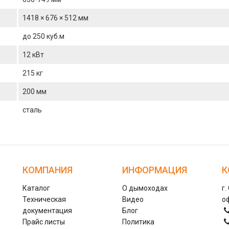
1418 × 676 × 512 мм
до 250 куб.м
12 кВт
215 кг
200 мм
сталь
КОМПАНИЯ
ИНФОРМАЦИЯ
К
Каталог
О дымоходах
г.
Техническая
Видео
оф
документация
Блог
Прайс листы
Политика