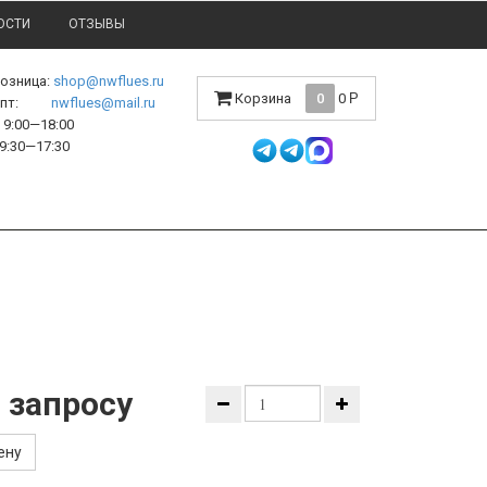
ОСТИ
ОТЗЫВЫ
розница:
shop@nwflues.ru
Корзина
0
0
Р
l опт:
nwflues@mail.ru
9:00—18:00
9:30—17:30
 запросу
ену