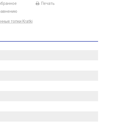
збранное
Печать
равнению
нные топки Kratki