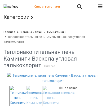
Связаться с нами
+7 (812) 541-82-56
Категории
+7 (812) 542-07-85
+7 (812) 380-40-47
+7 (812) 380-41-39
Главная
Камины и печи
Печи-камины
Теплонакопительная печь Каминити Васкела угловая
талькохлорит
Теплонакопительная печь
Каминити Васкела угловая
талькохлорит
ID#2747
Под заказ