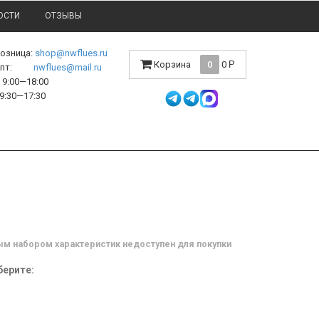
ОСТИ
ОТЗЫВЫ
розница:
shop@nwflues.ru
Корзина
0
0
Р
l опт:
nwflues@mail.ru
9:00—18:00
9:30—17:30
м набором характеристик недоступен для покупки
ерите: