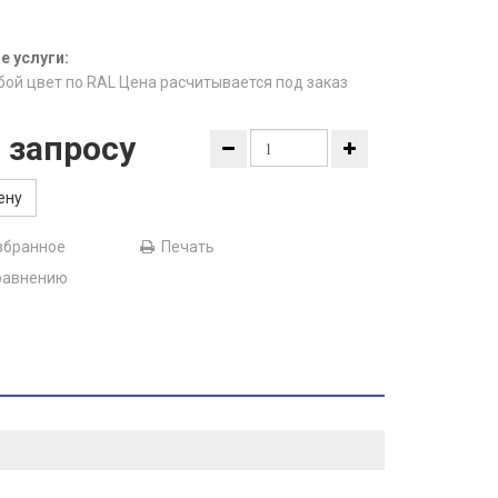
 услуги:
бой цвет по RAL Цена расчитывается под заказ
 запросу
ену
збранное
Печать
равнению