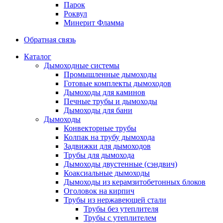
Парок
Роквул
Минерит Фламма
Обратная связь
Каталог
Дымоходные системы
Промышленные дымоходы
Готовые комплекты дымоходов
Дымоходы для каминов
Печные трубы и дымоходы
Дымоходы для бани
Дымоходы
Конвекторные трубы
Колпак на трубу дымохода
Задвижки для дымоходов
Трубы для дымохода
Дымоходы двустенные (сэндвич)
Коаксиальные дымоходы
Дымоходы из керамзитобетонных блоков
Оголовок на кирпич
Трубы из нержавеющей стали
Трубы без утеплителя
Трубы с утеплителем