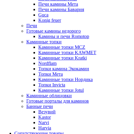
Печи камины Мета
Печи камины Бавария
Guca
Konig feuer
Печи
Готовые камины недорого
Камины и печи Romotop
Каминные топки
Каминные топки MCZ
Каминные топки KAWMET
Каминные топки Kratki
Nordflam
Топки камина Экокамин
Топки Мета
Каминные топки Нордика
Топки Invicta
Каминные топки Jotul
Каминные облицовки
Готовые порталы для каминов
Банные печи
Везувий
Kastor
Narvi
Harvia
Сопутствующие товары