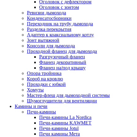
Оголовок с дефлектором
Оголовок с зонтом
Ревизии дымохода
Конденсатосборники
Переходник на трубу дымохода
Разделка перекрытия
Адаптер к коаксиальному котлу
Зонт вытяжной
Консоли для дымохода
Проходной фланец для дымохода
Разгрузочный фланец
Фланец декоративный
Фланец на/под крышу
Опора тройника
Короб на кровлю
Проходки с юбкой
Хомуты
Мастер-флеш для дымоходной системы
Шумоглушители для вентиляции
Камины и печи
Печи-камины
Печи-камины La Nordica
Печи-камины KAWMET
Печи-камины Jotul
Печи камины Мета