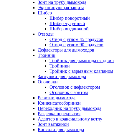
Зонт на трубу дымохода
Экранирующая защита
Шибер
Шибер поворотный
Шибер чугунный
Шибер выдвижной
Отводы
Отвод с углом 45 градусов
Отвод с углом 90 градусов
Дефлекторы для дымоходов
Тройник
Тройник для дымохода сэндвич
Тройники
Тройник с взрывным клапаном
Заглушки для дымохода
Оголовки
Оголовок с дефлектором
Оголовок с зонтом
Ревизии дымохода
Конденсатосборники
Переходник на трубу дымохода
Разделка перекрытия
Адаптер к коаксиальному котлу
Зонт вытяжной
Консоли для дымохода