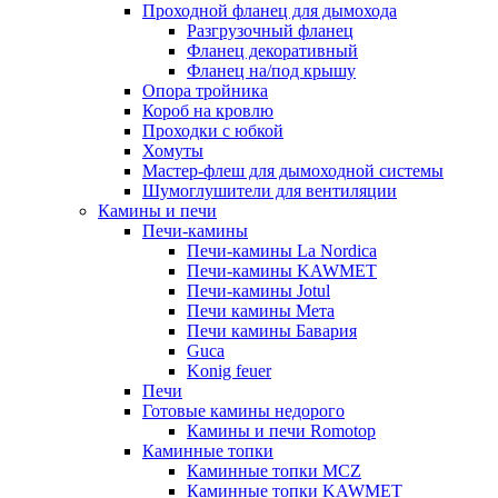
Проходной фланец для дымохода
Разгрузочный фланец
Фланец декоративный
Фланец на/под крышу
Опора тройника
Короб на кровлю
Проходки с юбкой
Хомуты
Мастер-флеш для дымоходной системы
Шумоглушители для вентиляции
Камины и печи
Печи-камины
Печи-камины La Nordica
Печи-камины KAWMET
Печи-камины Jotul
Печи камины Мета
Печи камины Бавария
Guca
Konig feuer
Печи
Готовые камины недорого
Камины и печи Romotop
Каминные топки
Каминные топки MCZ
Каминные топки KAWMET