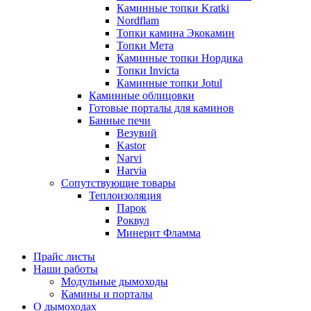
Каминные топки Kratki
Nordflam
Топки камина Экокамин
Топки Мета
Каминные топки Нордика
Топки Invicta
Каминные топки Jotul
Каминные облицовки
Готовые порталы для каминов
Банные печи
Везувий
Kastor
Narvi
Harvia
Сопутствующие товары
Теплоизоляция
Парок
Роквул
Минерит Фламма
Прайс листы
Наши работы
Модульные дымоходы
Камины и порталы
О дымоходах