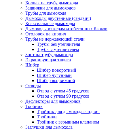
Колпак на трубу дымохода
Задвижки для дымоходов
Трубы для дымохода
Дымоходы двустенные (сэндвич)
Коаксиальные дымоходы
Дымоходы из керамзитобетонных блоков
Оголовок на кирпич
Трубы из нержавеющей стали
Трубы без утеплителя
Трубы с утеплителем
Зонт на трубу дымохода
Экранирующая защита
Шибер
Шибер поворотный
Шибер чугунный
Шибер выдвижной
Отводы
Отвод с углом 45 градусов
Отвод с углом 90 градусов
Дефлекторы для дымоходов
Тройник
Тройник для дымохода сэндвич
Тройники
Тройник с взрывным клапаном
Заглушки для дымохода