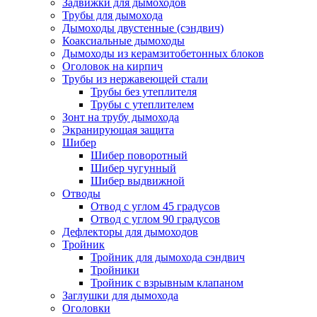
Задвижки для дымоходов
Трубы для дымохода
Дымоходы двустенные (сэндвич)
Коаксиальные дымоходы
Дымоходы из керамзитобетонных блоков
Оголовок на кирпич
Трубы из нержавеющей стали
Трубы без утеплителя
Трубы с утеплителем
Зонт на трубу дымохода
Экранирующая защита
Шибер
Шибер поворотный
Шибер чугунный
Шибер выдвижной
Отводы
Отвод с углом 45 градусов
Отвод с углом 90 градусов
Дефлекторы для дымоходов
Тройник
Тройник для дымохода сэндвич
Тройники
Тройник с взрывным клапаном
Заглушки для дымохода
Оголовки