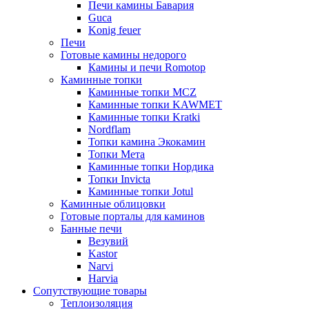
Печи камины Бавария
Guca
Konig feuer
Печи
Готовые камины недорого
Камины и печи Romotop
Каминные топки
Каминные топки MCZ
Каминные топки KAWMET
Каминные топки Kratki
Nordflam
Топки камина Экокамин
Топки Мета
Каминные топки Нордика
Топки Invicta
Каминные топки Jotul
Каминные облицовки
Готовые порталы для каминов
Банные печи
Везувий
Kastor
Narvi
Harvia
Сопутствующие товары
Теплоизоляция