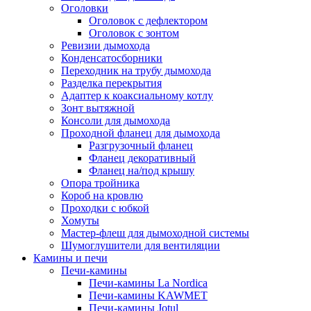
Оголовки
Оголовок с дефлектором
Оголовок с зонтом
Ревизии дымохода
Конденсатосборники
Переходник на трубу дымохода
Разделка перекрытия
Адаптер к коаксиальному котлу
Зонт вытяжной
Консоли для дымохода
Проходной фланец для дымохода
Разгрузочный фланец
Фланец декоративный
Фланец на/под крышу
Опора тройника
Короб на кровлю
Проходки с юбкой
Хомуты
Мастер-флеш для дымоходной системы
Шумоглушители для вентиляции
Камины и печи
Печи-камины
Печи-камины La Nordica
Печи-камины KAWMET
Печи-камины Jotul