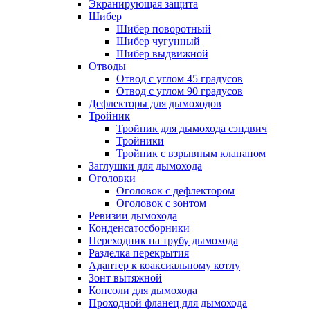
Экранирующая защита
Шибер
Шибер поворотный
Шибер чугунный
Шибер выдвижной
Отводы
Отвод с углом 45 градусов
Отвод с углом 90 градусов
Дефлекторы для дымоходов
Тройник
Тройник для дымохода сэндвич
Тройники
Тройник с взрывным клапаном
Заглушки для дымохода
Оголовки
Оголовок с дефлектором
Оголовок с зонтом
Ревизии дымохода
Конденсатосборники
Переходник на трубу дымохода
Разделка перекрытия
Адаптер к коаксиальному котлу
Зонт вытяжной
Консоли для дымохода
Проходной фланец для дымохода