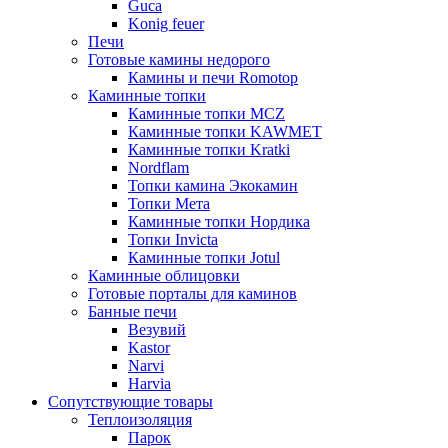
Guca
Konig feuer
Печи
Готовые камины недорого
Камины и печи Romotop
Каминные топки
Каминные топки MCZ
Каминные топки KAWMET
Каминные топки Kratki
Nordflam
Топки камина Экокамин
Топки Мета
Каминные топки Нордика
Топки Invicta
Каминные топки Jotul
Каминные облицовки
Готовые порталы для каминов
Банные печи
Везувий
Kastor
Narvi
Harvia
Сопутствующие товары
Теплоизоляция
Парок