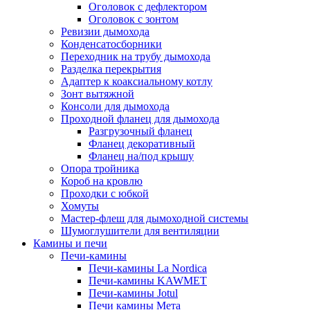
Оголовок с дефлектором
Оголовок с зонтом
Ревизии дымохода
Конденсатосборники
Переходник на трубу дымохода
Разделка перекрытия
Адаптер к коаксиальному котлу
Зонт вытяжной
Консоли для дымохода
Проходной фланец для дымохода
Разгрузочный фланец
Фланец декоративный
Фланец на/под крышу
Опора тройника
Короб на кровлю
Проходки с юбкой
Хомуты
Мастер-флеш для дымоходной системы
Шумоглушители для вентиляции
Камины и печи
Печи-камины
Печи-камины La Nordica
Печи-камины KAWMET
Печи-камины Jotul
Печи камины Мета