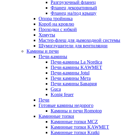
Разгрузочный фланец
Фланец декоративный
Фланец на/под крышу
Опора тройника
Короб на кровлю
Проходки с юбкой
Хомуты
Мастер-флеш для дымоходной системы
Шумоглушители для вентиляции
Камины и печи
Печи-камины
Печи-камины La Nordica
Печи-камины KAWMET
Печи-камины Jotul
Печи камины Мета
Печи камины Бавария
Guca
Konig feuer
Печи
Готовые камины недорого
Камины и печи Romotop
Каминные топки
Каминные топки MCZ
Каминные топки KAWMET
Каминные топки Kratki