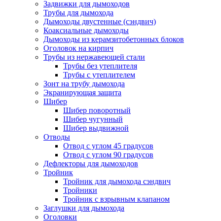
Задвижки для дымоходов
Трубы для дымохода
Дымоходы двустенные (сэндвич)
Коаксиальные дымоходы
Дымоходы из керамзитобетонных блоков
Оголовок на кирпич
Трубы из нержавеющей стали
Трубы без утеплителя
Трубы с утеплителем
Зонт на трубу дымохода
Экранирующая защита
Шибер
Шибер поворотный
Шибер чугунный
Шибер выдвижной
Отводы
Отвод с углом 45 градусов
Отвод с углом 90 градусов
Дефлекторы для дымоходов
Тройник
Тройник для дымохода сэндвич
Тройники
Тройник с взрывным клапаном
Заглушки для дымохода
Оголовки