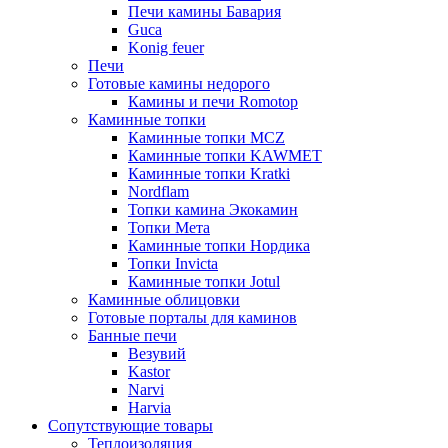
Печи камины Бавария
Guca
Konig feuer
Печи
Готовые камины недорого
Камины и печи Romotop
Каминные топки
Каминные топки MCZ
Каминные топки KAWMET
Каминные топки Kratki
Nordflam
Топки камина Экокамин
Топки Мета
Каминные топки Нордика
Топки Invicta
Каминные топки Jotul
Каминные облицовки
Готовые порталы для каминов
Банные печи
Везувий
Kastor
Narvi
Harvia
Сопутствующие товары
Теплоизоляция