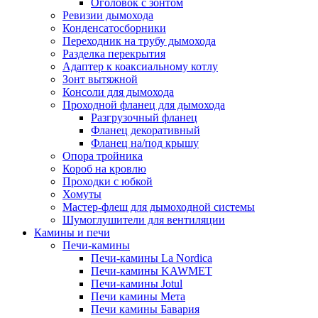
Оголовок с зонтом
Ревизии дымохода
Конденсатосборники
Переходник на трубу дымохода
Разделка перекрытия
Адаптер к коаксиальному котлу
Зонт вытяжной
Консоли для дымохода
Проходной фланец для дымохода
Разгрузочный фланец
Фланец декоративный
Фланец на/под крышу
Опора тройника
Короб на кровлю
Проходки с юбкой
Хомуты
Мастер-флеш для дымоходной системы
Шумоглушители для вентиляции
Камины и печи
Печи-камины
Печи-камины La Nordica
Печи-камины KAWMET
Печи-камины Jotul
Печи камины Мета
Печи камины Бавария