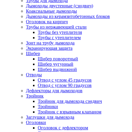
Трубы для дымохода
Дымоходы двустенные (сэндвич)
Коаксиальные дымоходы
Дымоходы из керамзитобетонных блоков
Оголовок на кирпич
Трубы из нержавеющей стали
Трубы без утеплителя
Трубы с утеплителем
Зонт на трубу дымохода
Экранирующая защита
Шибер
Шибер поворотный
Шибер чугунный
Шибер выдвижной
Отводы
Отвод с углом 45 градусов
Отвод с углом 90 градусов
Дефлекторы для дымоходов
Тройник
Тройник для дымохода сэндвич
Тройники
Тройник с взрывным клапаном
Заглушки для дымохода
Оголовки
Оголовок с дефлектором