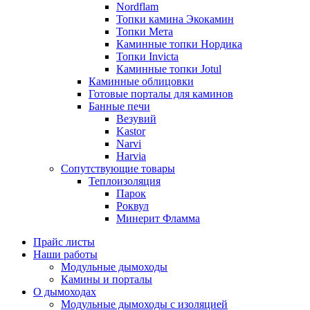
Nordflam
Топки камина Экокамин
Топки Мета
Каминные топки Нордика
Топки Invicta
Каминные топки Jotul
Каминные облицовки
Готовые порталы для каминов
Банные печи
Везувий
Kastor
Narvi
Harvia
Сопутствующие товары
Теплоизоляция
Парок
Роквул
Минерит Фламма
Прайс листы
Наши работы
Модульные дымоходы
Камины и порталы
О дымоходах
Модульные дымоходы с изоляцией