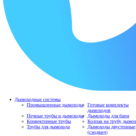
Дымоходные системы
Промышленные дымоходы
Готовые комплекты
дымоходов
Печные трубы и дымоходы
Дымоходы для бани
Конвекторные трубы
Колпак на трубу дымо
Трубы для дымохода
Дымоходы двустенные
(сэндвич)