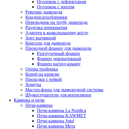
Оголовок с дефлектором
Оголовок с зонтом
Ревизии дымохода
Конденсатосборники
Переходник на трубу дымохода
Разделка перекрытия
Адаптер к коаксиальному котлу
Зонт вытяжной
Консоли для дымохода
Проходной фланец для дымохода
Разгрузочный фланец
Фланец декоративный
Фланец на/под крышу
Опора тройника
Короб на кровлю
Проходки с юбкой
Хомуты
Мастер-флеш для дымоходной системы
Шумоглушители для вентиляции
Камины и печи
Печи-камины
Печи-камины La Nordica
Печи-камины KAWMET
Печи-камины Jotul
Печи камины Мета