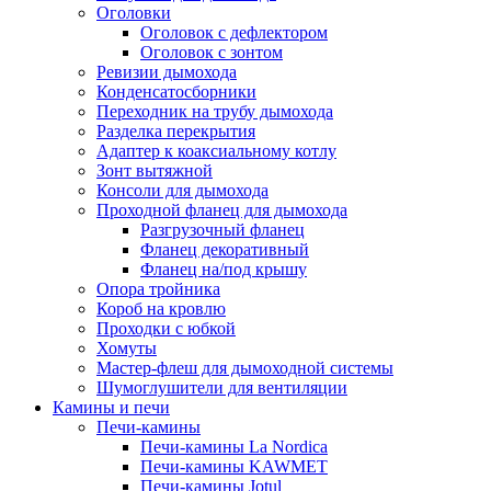
Оголовки
Оголовок с дефлектором
Оголовок с зонтом
Ревизии дымохода
Конденсатосборники
Переходник на трубу дымохода
Разделка перекрытия
Адаптер к коаксиальному котлу
Зонт вытяжной
Консоли для дымохода
Проходной фланец для дымохода
Разгрузочный фланец
Фланец декоративный
Фланец на/под крышу
Опора тройника
Короб на кровлю
Проходки с юбкой
Хомуты
Мастер-флеш для дымоходной системы
Шумоглушители для вентиляции
Камины и печи
Печи-камины
Печи-камины La Nordica
Печи-камины KAWMET
Печи-камины Jotul