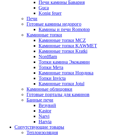
Печи камины Бавария
Guca
Konig feuer
Печи
Готовые камины недорого
Камины и печи Romotop
Каминные топки
Каминные топки MCZ
Каминные топки KAWMET
Каминные топки Kratki
Nordflam
Топки камина Экокамин
Топки Мета
Каминные топки Нордика
Топки Invicta
Каминные топки Jotul
Каминные облицовки
Готовые порталы для каминов
Банные печи
Везувий
Kastor
Narvi
Harvia
Сопутствующие товары
Теплоизоляция