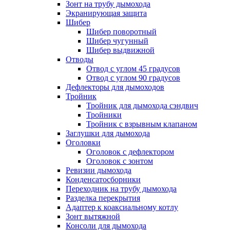
Зонт на трубу дымохода
Экранирующая защита
Шибер
Шибер поворотный
Шибер чугунный
Шибер выдвижной
Отводы
Отвод с углом 45 градусов
Отвод с углом 90 градусов
Дефлекторы для дымоходов
Тройник
Тройник для дымохода сэндвич
Тройники
Тройник с взрывным клапаном
Заглушки для дымохода
Оголовки
Оголовок с дефлектором
Оголовок с зонтом
Ревизии дымохода
Конденсатосборники
Переходник на трубу дымохода
Разделка перекрытия
Адаптер к коаксиальному котлу
Зонт вытяжной
Консоли для дымохода