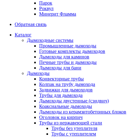
Парок
Роквул
Минерит Фламма
Обратная связь
Каталог
Дымоходные системы
Промышленные дымоходы
Готовые комплекты дымоходов
Дымоходы для каминов
Печные трубы и дымоходы
Дымоходы для бани
Дымоходы
Конвекторные трубы
Колпак на трубу дымохода
Задвижки для дымоходов
Трубы для дымохода
Дымоходы двустенные (сэндвич)
Коаксиальные дымоходы
Дымоходы из керамзитобетонных блоков
Оголовок на кирпич
Трубы из нержавеющей стали
Трубы без утеплителя
Трубы с утеплителем