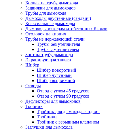
Колпак на трубу дымохода
Задвижки для дымоходов
Трубы для дымохода
Дымоходы двустенные (сэндвич)
Коаксиальные дымоходы
Дымоходы из керамзитобетонных блоков
Оголовок на кирпич
Трубы из нержавеющей стали
Трубы без утеплителя
Трубы с утеплителем
Зонт на трубу дымохода
Экранирующая защита
Шибер
Шибер поворотный
Шибер чугунный
Шибер выдвижной
Отводы
Отвод с углом 45 градусов
Отвод с углом 90 градусов
Дефлекторы для дымоходов
Тройник
Тройник для дымохода сэндвич
Тройники
Тройник с взрывным клапаном
Заглушки для дымохода