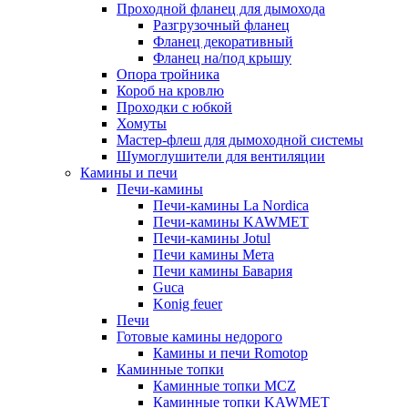
Проходной фланец для дымохода
Разгрузочный фланец
Фланец декоративный
Фланец на/под крышу
Опора тройника
Короб на кровлю
Проходки с юбкой
Хомуты
Мастер-флеш для дымоходной системы
Шумоглушители для вентиляции
Камины и печи
Печи-камины
Печи-камины La Nordica
Печи-камины KAWMET
Печи-камины Jotul
Печи камины Мета
Печи камины Бавария
Guca
Konig feuer
Печи
Готовые камины недорого
Камины и печи Romotop
Каминные топки
Каминные топки MCZ
Каминные топки KAWMET