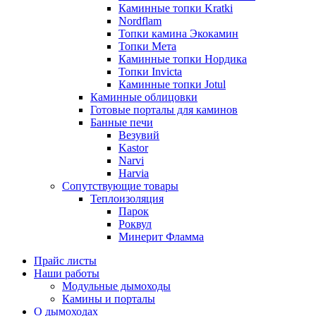
Каминные топки Kratki
Nordflam
Топки камина Экокамин
Топки Мета
Каминные топки Нордика
Топки Invicta
Каминные топки Jotul
Каминные облицовки
Готовые порталы для каминов
Банные печи
Везувий
Kastor
Narvi
Harvia
Сопутствующие товары
Теплоизоляция
Парок
Роквул
Минерит Фламма
Прайс листы
Наши работы
Модульные дымоходы
Камины и порталы
О дымоходах