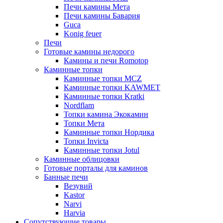
Печи камины Мета
Печи камины Бавария
Guca
Konig feuer
Печи
Готовые камины недорого
Камины и печи Romotop
Каминные топки
Каминные топки MCZ
Каминные топки KAWMET
Каминные топки Kratki
Nordflam
Топки камина Экокамин
Топки Мета
Каминные топки Нордика
Топки Invicta
Каминные топки Jotul
Каминные облицовки
Готовые порталы для каминов
Банные печи
Везувий
Kastor
Narvi
Harvia
Сопутствующие товары