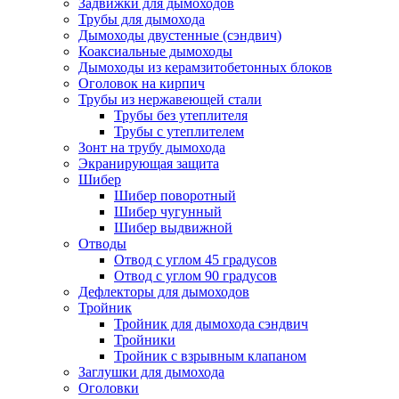
Задвижки для дымоходов
Трубы для дымохода
Дымоходы двустенные (сэндвич)
Коаксиальные дымоходы
Дымоходы из керамзитобетонных блоков
Оголовок на кирпич
Трубы из нержавеющей стали
Трубы без утеплителя
Трубы с утеплителем
Зонт на трубу дымохода
Экранирующая защита
Шибер
Шибер поворотный
Шибер чугунный
Шибер выдвижной
Отводы
Отвод с углом 45 градусов
Отвод с углом 90 градусов
Дефлекторы для дымоходов
Тройник
Тройник для дымохода сэндвич
Тройники
Тройник с взрывным клапаном
Заглушки для дымохода
Оголовки