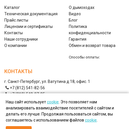
Каталог
О дымоходах
Техническая документация
Видео
Прайс листы
Блог
Лицензии и сертификаты
Политика
Контакты
конфиденциальности
Наши сотрудники
Гарантия
О компании
Обмен и возврат товара
Способы оплаты:
КОНТАКТЫ
г. Санкт-Петербург, ул. Ватутина д.18, офис. 1
+7 (812) 541-82-56
+7 (812) 542-07-85
+7 (812) 380-40-47
Наш сайт использует
cookie
. Это позволяет нам
+7 (812) 380-41-39
анализировать взаимодействие посетителей с сайтом и
shop@nwflues.ru
Email:
делать его лучше. Продолжая пользоваться сайтом, вы
соглашаетесь с использованием файлов
cookie
.
Copyright © Дымоходы СЗ, 2026.