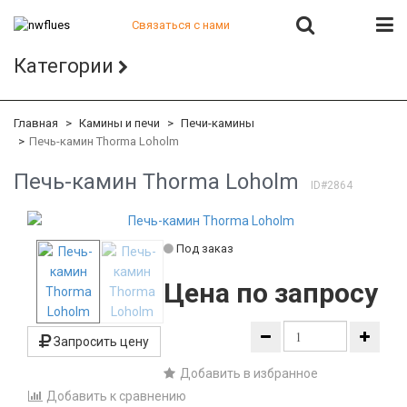
Связаться с нами
+7 (812) 541-82-56
Категории
+7 (812) 542-07-85
+7 (812) 380-40-47
+7 (812) 380-41-39
Главная
Камины и печи
Печи-камины
Печь-камин Thorma Loholm
Печь-камин Thorma Loholm
ID#2864
Под заказ
Цена по запросу
Запросить цену
Добавить в избранное
Добавить к сравнению