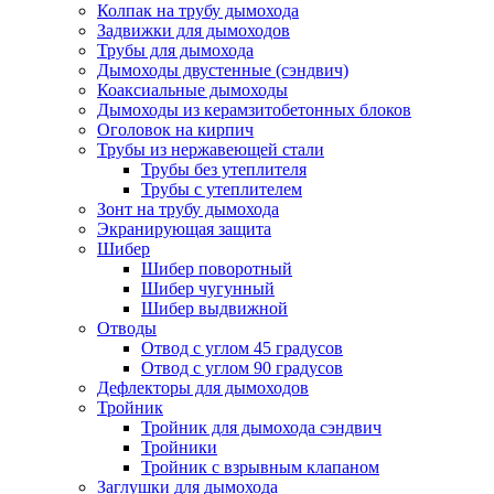
Колпак на трубу дымохода
Задвижки для дымоходов
Трубы для дымохода
Дымоходы двустенные (сэндвич)
Коаксиальные дымоходы
Дымоходы из керамзитобетонных блоков
Оголовок на кирпич
Трубы из нержавеющей стали
Трубы без утеплителя
Трубы с утеплителем
Зонт на трубу дымохода
Экранирующая защита
Шибер
Шибер поворотный
Шибер чугунный
Шибер выдвижной
Отводы
Отвод с углом 45 градусов
Отвод с углом 90 градусов
Дефлекторы для дымоходов
Тройник
Тройник для дымохода сэндвич
Тройники
Тройник с взрывным клапаном
Заглушки для дымохода