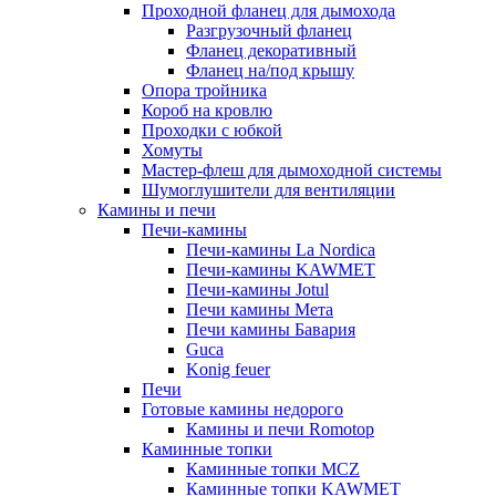
Проходной фланец для дымохода
Разгрузочный фланец
Фланец декоративный
Фланец на/под крышу
Опора тройника
Короб на кровлю
Проходки с юбкой
Хомуты
Мастер-флеш для дымоходной системы
Шумоглушители для вентиляции
Камины и печи
Печи-камины
Печи-камины La Nordica
Печи-камины KAWMET
Печи-камины Jotul
Печи камины Мета
Печи камины Бавария
Guca
Konig feuer
Печи
Готовые камины недорого
Камины и печи Romotop
Каминные топки
Каминные топки MCZ
Каминные топки KAWMET