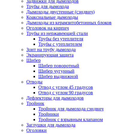
Задвижки для дымоходов
Трубы для дымохода
Дымоходы двустенные (сэндвич)
Коаксиальные дымоходы
Дымоходы из керамзитобетонных блоков
Оголовок на кирпич
Трубы из нержавеющей стали
Трубы без утеплителя
Трубы с утеплителем
Зонт на трубу дымохода
Экранирующая защита
Шибер
Шибер поворотный
Шибер чугунный
Шибер выдвижной
Отводы
Отвод с углом 45 градусов
Отвод с углом 90 градусов
Дефлекторы для дымоходов
Тройник
Тройник для дымохода сэндвич
Тройники
Тройник с взрывным клапаном
Заглушки для дымохода
Оголовки