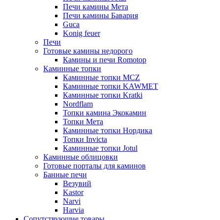
Печи камины Мета
Печи камины Бавария
Guca
Konig feuer
Печи
Готовые камины недорого
Камины и печи Romotop
Каминные топки
Каминные топки MCZ
Каминные топки KAWMET
Каминные топки Kratki
Nordflam
Топки камина Экокамин
Топки Мета
Каминные топки Нордика
Топки Invicta
Каминные топки Jotul
Каминные облицовки
Готовые порталы для каминов
Банные печи
Везувий
Kastor
Narvi
Harvia
Сопутствующие товары