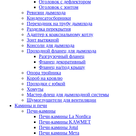
Оголовок с дефлектором
Оголовок с зонтом
Ревизии дымохода
Конденсатосборники
Переходник на трубу дымохода
Разделка перекрытия
Адаптер к коаксиальному котлу
Зонт вытяжной
Консоли для дымохода
Проходной фланец для дымохода
Разгрузочный фланец
Фланец декоративный
Фланец на/под крышу
Опора тройника
Короб на кровлю
Проходки с юбкой
Хомуты
Мастер-флеш для дымоходной системы
Шумоглушители для вентиляции
Камины и печи
Печи-камины
Печи-камины La Nordica
Печи-камины KAWMET
Печи-камины Jotul
Печи камины Мета