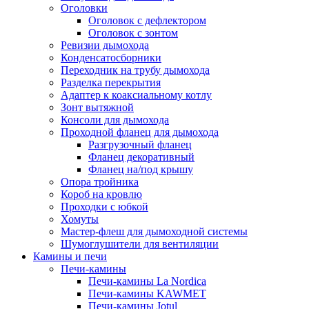
Оголовки
Оголовок с дефлектором
Оголовок с зонтом
Ревизии дымохода
Конденсатосборники
Переходник на трубу дымохода
Разделка перекрытия
Адаптер к коаксиальному котлу
Зонт вытяжной
Консоли для дымохода
Проходной фланец для дымохода
Разгрузочный фланец
Фланец декоративный
Фланец на/под крышу
Опора тройника
Короб на кровлю
Проходки с юбкой
Хомуты
Мастер-флеш для дымоходной системы
Шумоглушители для вентиляции
Камины и печи
Печи-камины
Печи-камины La Nordica
Печи-камины KAWMET
Печи-камины Jotul