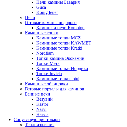
Печи камины Бавария
Guca
Konig feuer
Печи
Готовые камины недорого
Камины и печи Romotop
Каминные топки
Каминные топки MCZ
Каминные топки KAWMET
Каминные топки Kratki
Nordflam
Топки камина Экокамин
Топки Мета
Каминные топки Нордика
Топки Invicta
Каминные топки Jotul
Каминные облицовки
Готовые порталы для каминов
Банные печи
Везувий
Kastor
Narvi
Harvia
Сопутствующие товары
Теплоизоляция