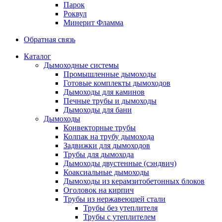
Парок
Роквул
Минерит Фламма
Обратная связь
Каталог
Дымоходные системы
Промышленные дымоходы
Готовые комплекты дымоходов
Дымоходы для каминов
Печные трубы и дымоходы
Дымоходы для бани
Дымоходы
Конвекторные трубы
Колпак на трубу дымохода
Задвижки для дымоходов
Трубы для дымохода
Дымоходы двустенные (сэндвич)
Коаксиальные дымоходы
Дымоходы из керамзитобетонных блоков
Оголовок на кирпич
Трубы из нержавеющей стали
Трубы без утеплителя
Трубы с утеплителем