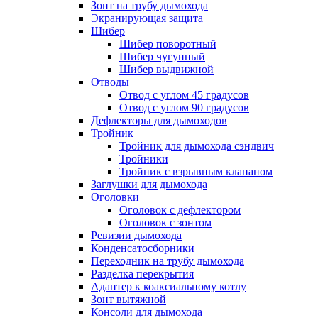
Зонт на трубу дымохода
Экранирующая защита
Шибер
Шибер поворотный
Шибер чугунный
Шибер выдвижной
Отводы
Отвод с углом 45 градусов
Отвод с углом 90 градусов
Дефлекторы для дымоходов
Тройник
Тройник для дымохода сэндвич
Тройники
Тройник с взрывным клапаном
Заглушки для дымохода
Оголовки
Оголовок с дефлектором
Оголовок с зонтом
Ревизии дымохода
Конденсатосборники
Переходник на трубу дымохода
Разделка перекрытия
Адаптер к коаксиальному котлу
Зонт вытяжной
Консоли для дымохода