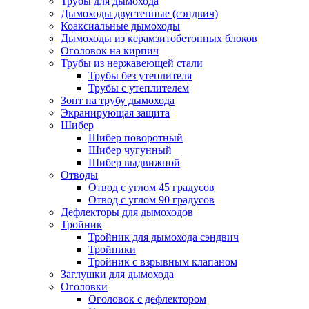
Трубы для дымохода
Дымоходы двустенные (сэндвич)
Коаксиальные дымоходы
Дымоходы из керамзитобетонных блоков
Оголовок на кирпич
Трубы из нержавеющей стали
Трубы без утеплителя
Трубы с утеплителем
Зонт на трубу дымохода
Экранирующая защита
Шибер
Шибер поворотный
Шибер чугунный
Шибер выдвижной
Отводы
Отвод с углом 45 градусов
Отвод с углом 90 градусов
Дефлекторы для дымоходов
Тройник
Тройник для дымохода сэндвич
Тройники
Тройник с взрывным клапаном
Заглушки для дымохода
Оголовки
Оголовок с дефлектором