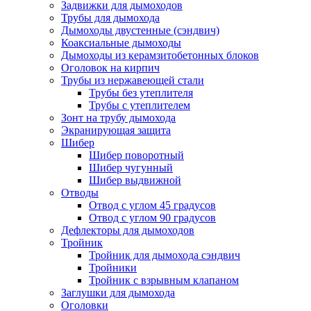
Задвижки для дымоходов
Трубы для дымохода
Дымоходы двустенные (сэндвич)
Коаксиальные дымоходы
Дымоходы из керамзитобетонных блоков
Оголовок на кирпич
Трубы из нержавеющей стали
Трубы без утеплителя
Трубы с утеплителем
Зонт на трубу дымохода
Экранирующая защита
Шибер
Шибер поворотный
Шибер чугунный
Шибер выдвижной
Отводы
Отвод с углом 45 градусов
Отвод с углом 90 градусов
Дефлекторы для дымоходов
Тройник
Тройник для дымохода сэндвич
Тройники
Тройник с взрывным клапаном
Заглушки для дымохода
Оголовки