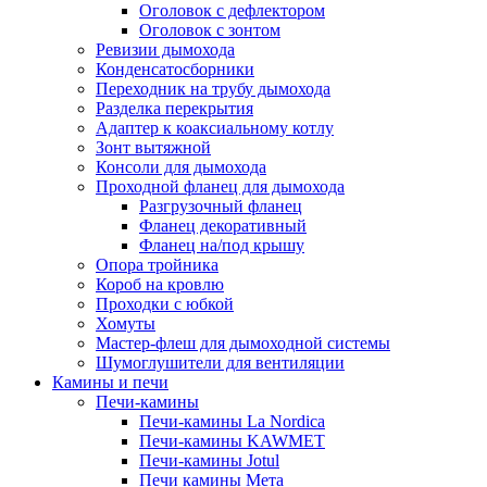
Оголовок с дефлектором
Оголовок с зонтом
Ревизии дымохода
Конденсатосборники
Переходник на трубу дымохода
Разделка перекрытия
Адаптер к коаксиальному котлу
Зонт вытяжной
Консоли для дымохода
Проходной фланец для дымохода
Разгрузочный фланец
Фланец декоративный
Фланец на/под крышу
Опора тройника
Короб на кровлю
Проходки с юбкой
Хомуты
Мастер-флеш для дымоходной системы
Шумоглушители для вентиляции
Камины и печи
Печи-камины
Печи-камины La Nordica
Печи-камины KAWMET
Печи-камины Jotul
Печи камины Мета