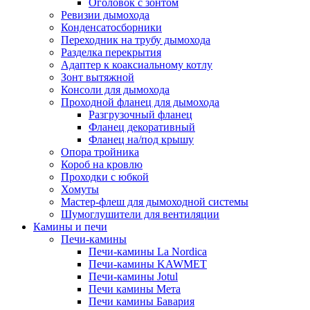
Оголовок с зонтом
Ревизии дымохода
Конденсатосборники
Переходник на трубу дымохода
Разделка перекрытия
Адаптер к коаксиальному котлу
Зонт вытяжной
Консоли для дымохода
Проходной фланец для дымохода
Разгрузочный фланец
Фланец декоративный
Фланец на/под крышу
Опора тройника
Короб на кровлю
Проходки с юбкой
Хомуты
Мастер-флеш для дымоходной системы
Шумоглушители для вентиляции
Камины и печи
Печи-камины
Печи-камины La Nordica
Печи-камины KAWMET
Печи-камины Jotul
Печи камины Мета
Печи камины Бавария