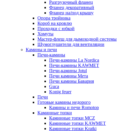
Разгрузочный фланец
Фланец декоративный
Фланец на/под крышу
Опора тройника
Короб на кровлю
Проходки с юбкой
Хомуты
Мастер-флеш для дымоходной системы
Шумоглушители для вентиляции
Камины и печи
Печи-камины
Печи-камины La Nordica
Печи-камины KAWMET
Печи-камины Jotul
Печи камины Мета
Печи камины Бавария
Guca
Konig feuer
Печи
Готовые камины недорого
Камины и печи Romotop
Каминные топки
Каминные топки MCZ
Каминные топки KAWMET
Каминные топки Kratki