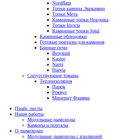
Nordflam
Топки камина Экокамин
Топки Мета
Каминные топки Нордика
Топки Invicta
Каминные топки Jotul
Каминные облицовки
Готовые порталы для каминов
Банные печи
Везувий
Kastor
Narvi
Harvia
Сопутствующие товары
Теплоизоляция
Парок
Роквул
Минерит Фламма
Прайс листы
Наши работы
Модульные дымоходы
Камины и порталы
О дымоходах
Модульные дымоходы с изоляцией