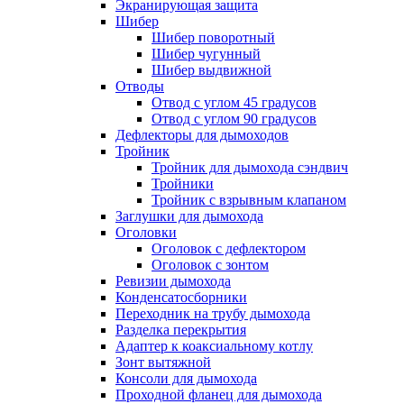
Экранирующая защита
Шибер
Шибер поворотный
Шибер чугунный
Шибер выдвижной
Отводы
Отвод с углом 45 градусов
Отвод с углом 90 градусов
Дефлекторы для дымоходов
Тройник
Тройник для дымохода сэндвич
Тройники
Тройник с взрывным клапаном
Заглушки для дымохода
Оголовки
Оголовок с дефлектором
Оголовок с зонтом
Ревизии дымохода
Конденсатосборники
Переходник на трубу дымохода
Разделка перекрытия
Адаптер к коаксиальному котлу
Зонт вытяжной
Консоли для дымохода
Проходной фланец для дымохода