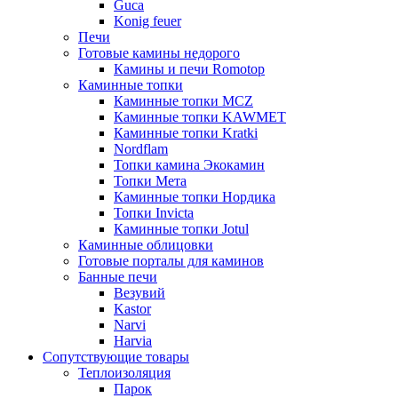
Guca
Konig feuer
Печи
Готовые камины недорого
Камины и печи Romotop
Каминные топки
Каминные топки MCZ
Каминные топки KAWMET
Каминные топки Kratki
Nordflam
Топки камина Экокамин
Топки Мета
Каминные топки Нордика
Топки Invicta
Каминные топки Jotul
Каминные облицовки
Готовые порталы для каминов
Банные печи
Везувий
Kastor
Narvi
Harvia
Сопутствующие товары
Теплоизоляция
Парок