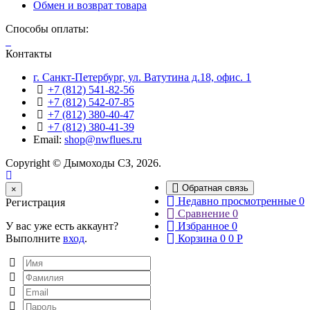
Обмен и возврат товара
Способы оплаты:
Контакты
г. Санкт-Петербург, ул. Ватутина д.18, офис. 1
+7 (812) 541-82-56
+7 (812) 542-07-85
+7 (812) 380-40-47
+7 (812) 380-41-39
Email:
shop@nwflues.ru
Copyright © Дымоходы СЗ, 2026.
Обратная связь
Close
×
Недавно просмотренные
0
Регистрация
Сравнение
0
У вас уже есть аккаунт?
Избранное
0
Выполните
вход
.
Корзина
0
0
Р