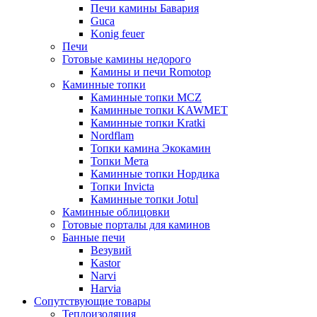
Печи камины Бавария
Guca
Konig feuer
Печи
Готовые камины недорого
Камины и печи Romotop
Каминные топки
Каминные топки MCZ
Каминные топки KAWMET
Каминные топки Kratki
Nordflam
Топки камина Экокамин
Топки Мета
Каминные топки Нордика
Топки Invicta
Каминные топки Jotul
Каминные облицовки
Готовые порталы для каминов
Банные печи
Везувий
Kastor
Narvi
Harvia
Сопутствующие товары
Теплоизоляция