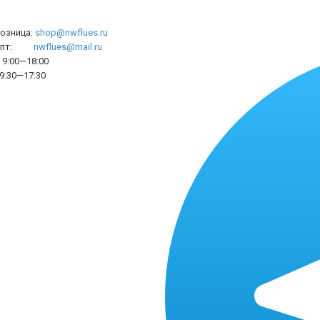
розница:
shop@nwflues.ru
l опт:
nwflues@mail.ru
9:00—18:00
9:30—17:30