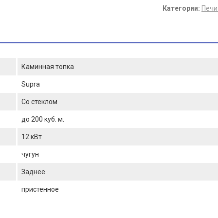
Категории:
Печи
Каминная топка
Supra
Со стеклом
до 200 куб. м.
12 кВт
чугун
Заднее
пристенное