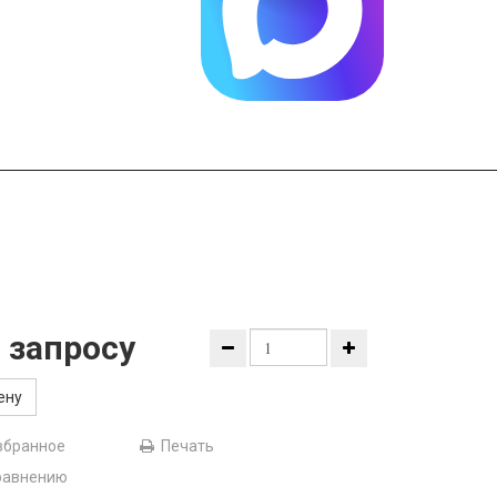
 запросу
ену
збранное
Печать
равнению