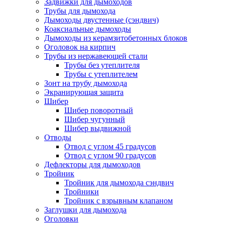
Задвижки для дымоходов
Трубы для дымохода
Дымоходы двустенные (сэндвич)
Коаксиальные дымоходы
Дымоходы из керамзитобетонных блоков
Оголовок на кирпич
Трубы из нержавеющей стали
Трубы без утеплителя
Трубы с утеплителем
Зонт на трубу дымохода
Экранирующая защита
Шибер
Шибер поворотный
Шибер чугунный
Шибер выдвижной
Отводы
Отвод с углом 45 градусов
Отвод с углом 90 градусов
Дефлекторы для дымоходов
Тройник
Тройник для дымохода сэндвич
Тройники
Тройник с взрывным клапаном
Заглушки для дымохода
Оголовки