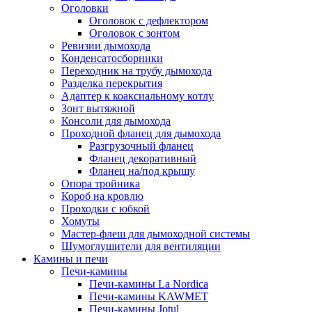
Оголовки
Оголовок с дефлектором
Оголовок с зонтом
Ревизии дымохода
Конденсатосборники
Переходник на трубу дымохода
Разделка перекрытия
Адаптер к коаксиальному котлу
Зонт вытяжной
Консоли для дымохода
Проходной фланец для дымохода
Разгрузочный фланец
Фланец декоративный
Фланец на/под крышу
Опора тройника
Короб на кровлю
Проходки с юбкой
Хомуты
Мастер-флеш для дымоходной системы
Шумоглушители для вентиляции
Камины и печи
Печи-камины
Печи-камины La Nordica
Печи-камины KAWMET
Печи-камины Jotul