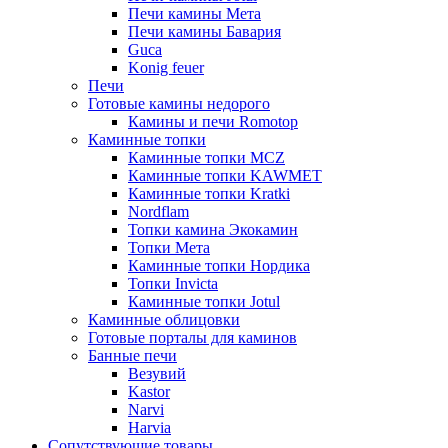
Печи камины Мета
Печи камины Бавария
Guca
Konig feuer
Печи
Готовые камины недорого
Камины и печи Romotop
Каминные топки
Каминные топки MCZ
Каминные топки KAWMET
Каминные топки Kratki
Nordflam
Топки камина Экокамин
Топки Мета
Каминные топки Нордика
Топки Invicta
Каминные топки Jotul
Каминные облицовки
Готовые порталы для каминов
Банные печи
Везувий
Kastor
Narvi
Harvia
Сопутствующие товары