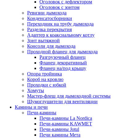
Оголовок с дефлектором
Оголовок с зонтом
Ревизии дымохода
Конденсатосборники
Переходник на трубу дымохода
Разделка перекрытия
Адаптер к коаксиальному котлу
Зонт вытяжной
Консоли для дымохода
Проходной фланец для дымохода
Разгрузочный фланец
Фланец декоративный
Фланец на/под крышу
Опора тройника
Короб на кровлю
Проходки с юбкой
Хомуты
Мастер-флеш для дымоходной системы
Шумоглушители для вентиляции
Камины и печи
Печи-камины
Печи-камины La Nordica
Печи-камины KAWMET
Печи-камины Jotul
Печи камины Мета