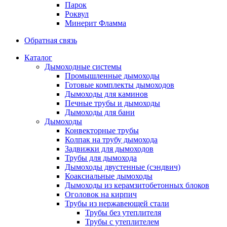
Парок
Роквул
Минерит Фламма
Обратная связь
Каталог
Дымоходные системы
Промышленные дымоходы
Готовые комплекты дымоходов
Дымоходы для каминов
Печные трубы и дымоходы
Дымоходы для бани
Дымоходы
Конвекторные трубы
Колпак на трубу дымохода
Задвижки для дымоходов
Трубы для дымохода
Дымоходы двустенные (сэндвич)
Коаксиальные дымоходы
Дымоходы из керамзитобетонных блоков
Оголовок на кирпич
Трубы из нержавеющей стали
Трубы без утеплителя
Трубы с утеплителем