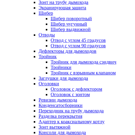
Зонт на трубу дымохода
Экранирующая защита
Шибер
Шибер поворотный
Шибер чугунный
Шибер выдвижной
Отводы
Отвод с углом 45 градусов
Отвод с углом 90 градусов
Дефлекторы для дымоходов
Тройник
Тройник для дымохода сэндвич
Тройники
Тройник с взрывным клапаном
Заглушки для дымохода
Оголовки
Оголовок с дефлектором
Оголовок с зонтом
Ревизии дымохода
Конденсатосборники
Переходник на трубу дымохода
Разделка перекрытия
Адаптер к коаксиальному котлу
Зонт вытяжной
Консоли для дымохода