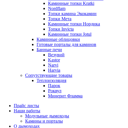
Каминные топки Kratki
Nordflam
Топки камина Экокамин
Топки Мета
Каминные топки Нордика
Топки Invicta
Каминные топки Jotul
Каминные облицовки
Готовые порталы для каминов
Банные печи
Везувий
Kastor
Narvi
Harvia
Сопутствующие товары
Теплоизоляция
Парок
Роквул
Минерит Фламма
Прайс листы
Наши работы
Модульные дымоходы
Камины и порталы
О дымоходах