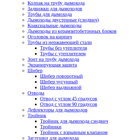
Колпак на трубу дымохода
Задвижки для дымоходов
Трубы для дымохода
Дымоходы двустенные (сэндвич)
Коаксиальные дымоходы
Дымоходы из керамзитобетонных блоков
Оголовок на кирпич
Трубы из нержавеющей стали
Трубы без утеплителя
Трубы с утеплителем
Зонт на трубу дымохода
Экранирующая защита
Шибер
Шибер поворотный
Шибер чугунный
Шибер выдвижной
Отводы
Отвод с углом 45 градусов
Отвод с углом 90 градусов
Дефлекторы для дымоходов
Тройник
Тройник для дымохода сэндвич
Тройники
Тройник с взрывным клапаном
Заглушки для дымохода