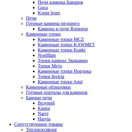
Печи камины Бавария
Guca
Konig feuer
Печи
Готовые камины недорого
Камины и печи Romotop
Каминные топки
Каминные топки MCZ
Каминные топки KAWMET
Каминные топки Kratki
Nordflam
Топки камина Экокамин
Топки Мета
Каминные топки Нордика
Топки Invicta
Каминные топки Jotul
Каминные облицовки
Готовые порталы для каминов
Банные печи
Везувий
Kastor
Narvi
Harvia
Сопутствующие товары
Теплоизоляция