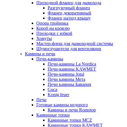
Проходной фланец для дымохода
Разгрузочный фланец
Фланец декоративный
Фланец на/под крышу
Опора тройника
Короб на кровлю
Проходки с юбкой
Хомуты
Мастер-флеш для дымоходной системы
Шумоглушители для вентиляции
Камины и печи
Печи-камины
Печи-камины La Nordica
Печи-камины KAWMET
Печи-камины Jotul
Печи камины Мета
Печи камины Бавария
Guca
Konig feuer
Печи
Готовые камины недорого
Камины и печи Romotop
Каминные топки
Каминные топки MCZ
Каминные топки KAWMET