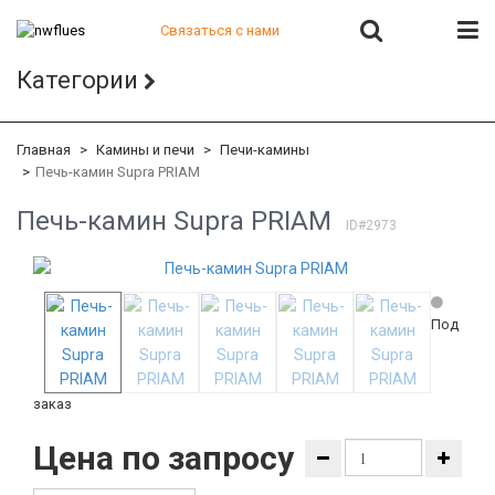
Связаться с нами
+7 (812) 541-82-56
Категории
+7 (812) 542-07-85
+7 (812) 380-40-47
+7 (812) 380-41-39
Главная
Камины и печи
Печи-камины
Печь-камин Supra PRIAM
Печь-камин Supra PRIAM
ID#2973
Под
заказ
Цена по запросу