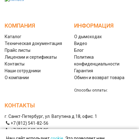
КОМПАНИЯ
ИНФОРМАЦИЯ
Каталог
О дымоходах
Техническая документация
Видео
Прайс листы
Блог
Лицензии и сертификаты
Политика
Контакты
конфиденциальности
Наши сотрудники
Гарантия
О компании
Обмен и возврат товара
Способы оплаты:
КОНТАКТЫ
г. Санкт-Петербург, ул. Ватутина д.18, офис. 1
+7 (812) 541-82-56
+7 (812) 542-07-85
+7 (812) 380-40-47
Наш сайт использует
cookie
. Это позволяет нам