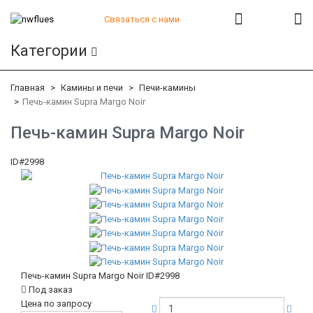
Связаться с нами
+7 (812) 541-82-56
Категории
+7 (812) 542-07-85
+7 (812) 380-40-47
+7 (812) 380-41-39
Главная
Камины и печи
Печи-камины
Печь-камин Supra Margo Noir
Печь-камин Supra Margo Noir
ID#2998
Печь-камин Supra Margo Noir
ID#2998
Под заказ
Цена по запросу